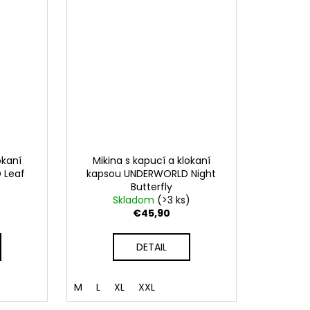
okaní
Mikina s kapucí a klokaní
 Leaf
kapsou UNDERWORLD Night
Butterfly
Skladom
(>3 ks)
€45,90
DETAIL
M
L
XL
XXL