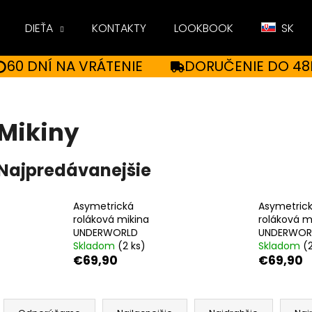
DIEŤA
KONTAKTY
LOOKBOOK
SK
60 DNÍ NA VRÁTENIE
DORUČENIE DO 48
Čo potrebujete nájsť?
Mikiny
HĽADAŤ
Najpredávanejšie
Odporúčame
Asymetrická
Asymetric
roláková mikina
roláková m
UNDERWORLD
UNDERWOR
Skladom
(2 ks)
Skladom
(
€69,90
€69,90
R
DÁMSKÉ TRIČKO UNDERWORLD FOREST
DÁMSKÉ TRIČKO