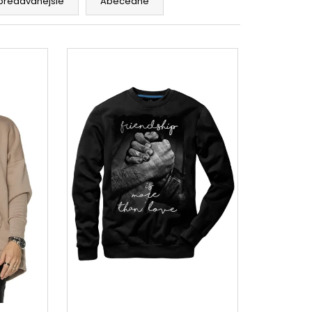
predávanejšie
Abecedne