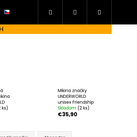
Hľadať
Prihlásenie
Nákupný
CZ
H
košík
ká
Mikina značky
ikina
UNDERWORLD
LD
unisex Friendship
2 ks)
Skladom
(2 ks)
€35,90
 UNDERWORLD FOREST