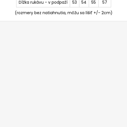
Dĺžka rukávu - v podpaží
53
54
55
57
(rozmery bez natiahnutia, môžu sa líšiť +/- 2cm)
Z
á
p
ä
t
i
e