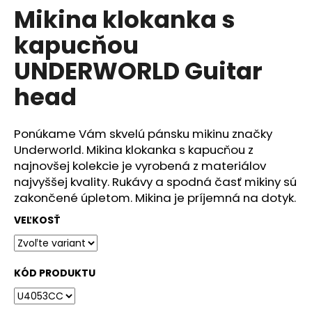
č
Mikina klokanka s
produktu
a
je
m
kapucňou
0,0
e
z
UNDERWORLD Guitar
5
hviezdičiek.
head
DÁMSKÉ
TRIČKO
UNDERWORLD
COMPASS
Ponúkame Vám skvelú pánsku mikinu značky
€29
Underworld. Mikina klokanka s kapucňou z
najnovšej kolekcie je vyrobená z materiálov
najvyššej kvality. Rukávy a spodná časť mikiny sú
zakončené úpletom. Mikina je príjemná na dotyk.
VEĽKOSŤ
KÓD PRODUKTU