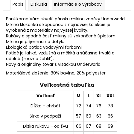
Popis
Diskusia
Informácie o výrobcovi
Ponúkame Vám skvelú pánsku mikinu značky Underworld
Mikina klokanka s kapucňou z najnovšej kolekcie je
vyrobená z materiálov najvyššej kvality.
Rukávy a spodná časť mikiny sú zakončené úpletom.
Mikina je príjemná na dotyk.
Ekologická potlač vodovými farbami.
Potlač je ľahká, vzdušná a mäkká a súčasne trvalá a
odolná (možno žehliť).
Nový a originálny tovar s visačkou Underworld.
Materiálové zloženie: 80% bavlna, 20% polyester
Veľkostná tabuľka
Veľkosť
M
L
XL
XXL
Dĺžka - chrbát
72
74
76
78
Šírka v podpaží
57
60
63
66
Dĺžka rukávu - od švu
66
67
68
69