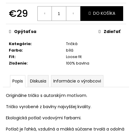
€29
DO KOŠÍKA
Jednotková
cena:
Opýtať sa
Zdieľať
Kategória
:
Tričká
Farba
:
bílá
Fit
:
Loose fit
Zloženie
:
100% bavlna
Popis
Diskusia
Informácie o výrobcovi
Originálne tričko s autorským motívom.
Tričko vyrobené z bavlny najvyššej kvality.
Ekologická potlač vodovými farbami.
Potlač je ľahká, vzdušná a mäkká súčasne trvalá a odolná