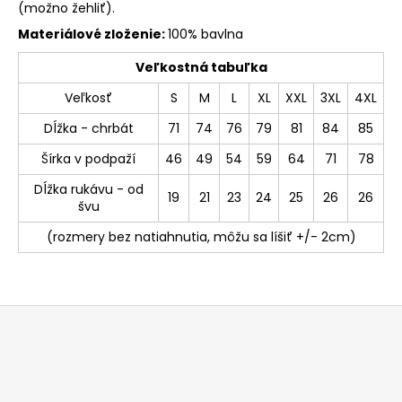
(možno žehliť).
Materiálové zloženie:
100% bavlna
Veľkostná tabuľka
Veľkosť
S
M
L
XL
XXL
3XL
4XL
Dĺžka - chrbát
71
74
76
79
81
84
85
Šírka v podpaží
46
49
54
59
64
71
78
Dĺžka rukávu - od
19
21
23
24
25
26
26
švu
(rozmery bez natiahnutia, môžu sa líšiť +/- 2cm)
Z
á
p
ä