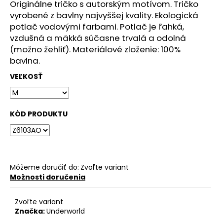
č
Originálne tričko s autorským motívom. Tričko
a
vyrobené z bavlny najvyššej kvality. Ekologická
m
potlač vodovými farbami. Potlač je ľahká,
e
vzdušná a mäkká súčasne trvalá a odolná
(možno žehliť). Materiálové zloženie: 100%
bavlna.
DÁMSKÉ
TRIČKO
VEĽKOSŤ
UNDERWORLD
FOREST
€29
KÓD PRODUKTU
Môžeme doručiť do:
Zvoľte variant
Možnosti doručenia
Zvoľte variant
Značka:
Underworld