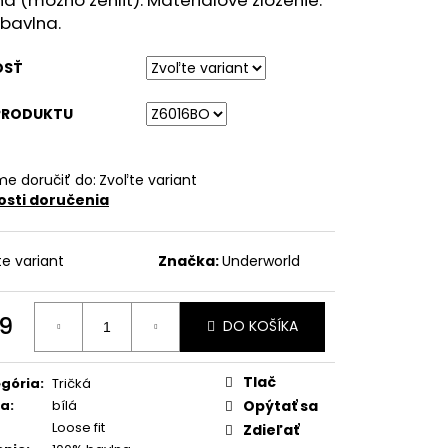
bavlna.
OSŤ
PRODUKTU
e doručiť do:
Zvoľte variant
sti doručenia
te variant
Značka:
Underworld
9
DO KOŠÍKA
otková
:
Tlač
gória
:
Tričká
ba
:
bílá
Opýtať sa
Loose fit
Zdieľať