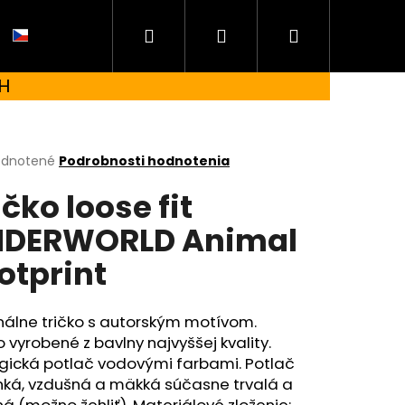
Hľadať
Prihlásenie
Nákupný
CZ
H
košík
erné
dnotené
Podrobnosti hodnotenia
tenie
ičko loose fit
ktu
DERWORLD Animal
otprint
ičiek.
nálne tričko s autorským motívom.
o vyrobené z bavlny najvyššej kvality.
ogická potlač vodovými farbami. Potlač
hká, vzdušná a mäkká súčasne trvalá a
 UNDERWORLD FOREST
á (možno žehliť). Materiálové zloženie: