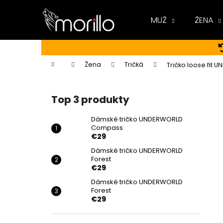
K
Prejsť
na
o
MUŽ
ŽENA
obsah
Späť
Späť
š
do
do
í
k
obchodu
obchodu
Domov
Žena
Tričká
Tričko loose fit 
B
o
Top 3 produkty
č
n
Dámské tričko UNDERWORLD
Compass
ý
€29
p
Dámské tričko UNDERWORLD
a
Forest
n
€29
e
Dámské tričko UNDERWORLD
Forest
l
€29
DÁMSKÉ TRIČKO UNDERWORLD