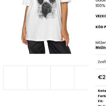
€29
€29
100% 
VEĽK
KÓD 
Môžem
Možno
Zvoľ
€2
Jedn
cena
Kate
Far
Fit
: