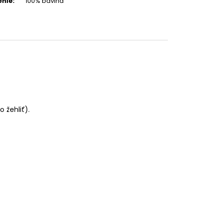
enie
:
100% bavlna
 žehliť).