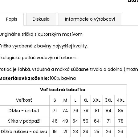
Zlož
Popis
Diskusia
Informácie o výrobcovi
Originálne tričko s autorským motívom.
Tričko vyrobené z bavlny najvyššej kvality.
Ekologická potlač vodovými farbami.
Potlač je ľahká, vzdušná a mäkká súčasne trvalá a odolná (možno
Materiálové zloženie:
100% bavlna
Veľkostná tabuľka
Veľkosť
S
M
L
XL
XXL
3XL
4XL
Dĺžka - chrbát
71
74
76
79
81
84
85
Šírka v podpaží
46
49
54
59
64
71
78
Dĺžka rukávu - od švu
19
21
23
24
25
26
26