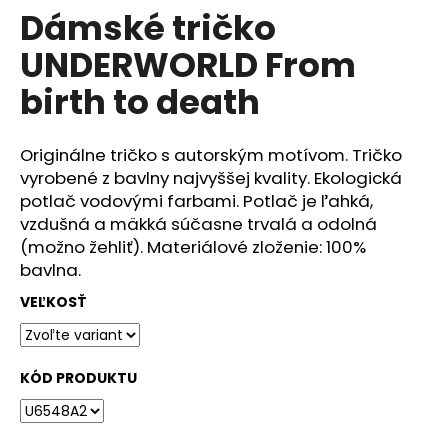
č
Dámské tričko
produktu
a
je
m
UNDERWORLD From
0,0
e
z
birth to death
5
hviezdičiek.
DÁMSKÉ
TRIČKO
Originálne tričko s autorským motívom. Tričko
UNDERWORLD
vyrobené z bavlny najvyššej kvality. Ekologická
COMPASS
potlač vodovými farbami. Potlač je ľahká,
€29
vzdušná a mäkká súčasne trvalá a odolná
(možno žehliť). Materiálové zloženie: 100%
bavlna.
VEĽKOSŤ
KÓD PRODUKTU