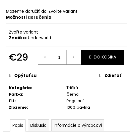
Môžeme doručiť do:
Zvoľte variant
Možnosti doručenia
Zvoľte variant
Značka:
Underworld
€29
DO KOŠÍKA
Jednotková
cena:
Opýtať sa
Zdieľať
Kategória
:
Tričká
Farba
:
Černá
Fit
:
Regular fit
Zloženie
:
100% bavlna
Popis
Diskusia
Informácie o výrobcovi