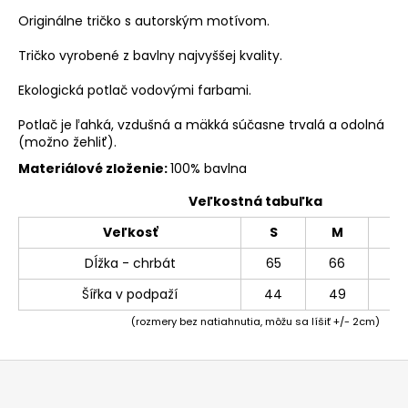
Originálne tričko s autorským motívom.
Tričko vyrobené z bavlny najvyššej kvality.
Ekologická potlač vodovými farbami.
Potlač je ľahká, vzdušná a mäkká súčasne trvalá a odolná
(možno žehliť).
Materiálové zloženie:
100% bavlna
Veľkostná tabuľka
Veľkosť
S
M
L
Dĺžka - chrbát
65
66
69
Šířka v podpaží
44
49
54
(rozmery bez natiahnutia, môžu sa líšiť +/- 2cm)
Z
á