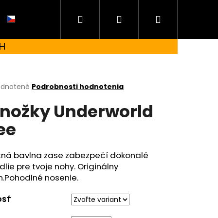
Hľadať
Prihlásenie
Nákupný
CZ
H
košík
erné
dnotené
Podrobnosti hodnotenia
tenie
nožky Underworld
ktu
ee
ičiek.
itná bavlna zase zabezpečí dokonalé
lie pre tvoje nohy. Originálny
n.Pohodlné nosenie.
OSŤ
 UNDERWORLD FOREST