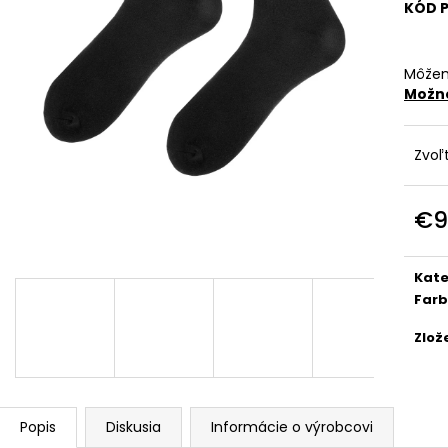
KÓD 
€29
€29
Môžem
Možno
Zvoľ
€9
Jedn
cena
Kate
Far
Zlož
Popis
Diskusia
Informácie o výrobcovi