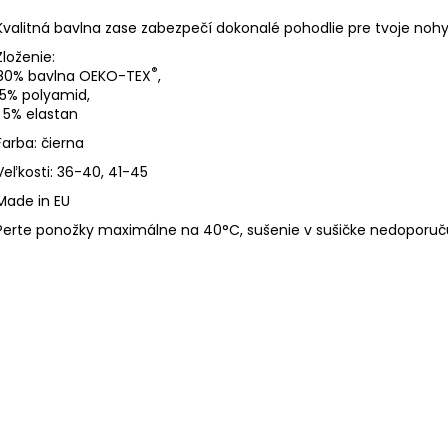
Kvalitná bavlna zase zabezpečí dokonalé pohodlie pre tvoje nohy.
Zloženie:
®
80% bavlna OEKO-TEX
,
15% polyamid,
5% elastan
Farba: čierna
Veľkosti: 36-40, 41-45
Made in EU
Perte ponožky maximálne na 40°C, sušenie v sušičke nedoporu