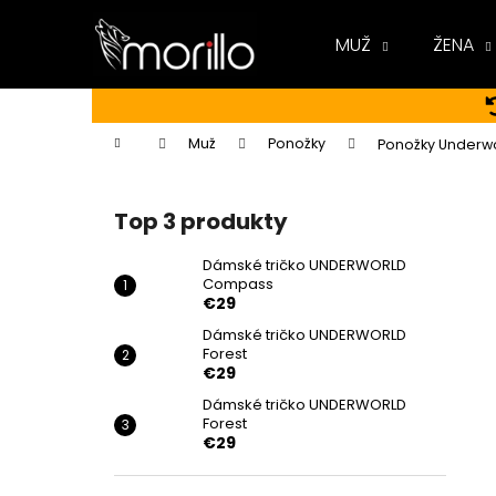
K
Prejsť
na
o
MUŽ
ŽENA
obsah
Späť
Späť
š
do
do
í
k
obchodu
obchodu
Domov
Muž
Ponožky
Ponožky Underwo
B
o
Top 3 produkty
č
n
Dámské tričko UNDERWORLD
Compass
ý
€29
p
Dámské tričko UNDERWORLD
a
Forest
n
€29
e
Dámské tričko UNDERWORLD
Forest
l
€29
DÁMSKÉ TRIČKO UNDERWORLD