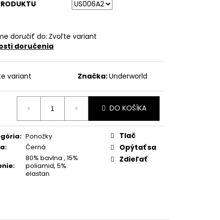
PRODUKTU
e doručiť do:
Zvoľte variant
sti doručenia
te variant
Značka:
Underworld
DO KOŠÍKA
otková
:
Tlač
gória
:
Ponožky
ba
:
Černá
Opýtať sa
80% bavlna , 15%
Zdieľať
enie
:
poliamid, 5%
elastan