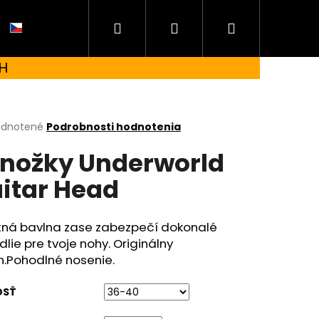
Hľadať
Prihlásenie
Nákupný
CZ
H
košík
erné
dnotené
Podrobnosti hodnotenia
tenie
nožky Underworld
ktu
itar Head
ičiek.
itná bavlna zase zabezpečí dokonalé
lie pre tvoje nohy. Originálny
n.Pohodlné nosenie.
OSŤ
 UNDERWORLD FOREST