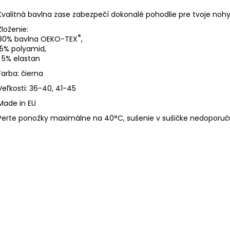
Kvalitná bavlna zase zabezpečí dokonalé pohodlie pre tvoje nohy.
Zloženie:
®
80% bavlna OEKO-TEX
,
15% polyamid,
5% elastan
Farba: čierna
Veľkosti: 36-40, 41-45
Made in EU
Perte ponožky maximálne na 40°C, sušenie v sušičke nedoporu