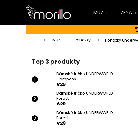
K
Prejsť
na
o
MUŽ
ŽENA
obsah
Späť
Späť
š
do
do
í
k
obchodu
obchodu
Domov
Muž
Ponožky
Ponožky Underwo
B
o
Top 3 produkty
č
n
Dámské tričko UNDERWORLD
Compass
ý
€29
p
Dámské tričko UNDERWORLD
a
Forest
n
€29
e
Dámské tričko UNDERWORLD
Forest
l
€29
DÁMSKÉ TRIČKO UNDERWORLD