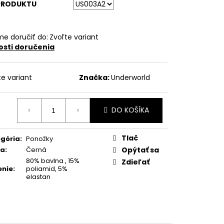
PRODUKTU
e doručiť do:
Zvoľte variant
sti doručenia
te variant
Značka:
Underworld
DO KOŠÍKA
otková
:
Tlač
gória
:
Ponožky
ba
:
Černá
Opýtať sa
80% bavlna , 15%
Zdieľať
enie
:
poliamid, 5%
elastan