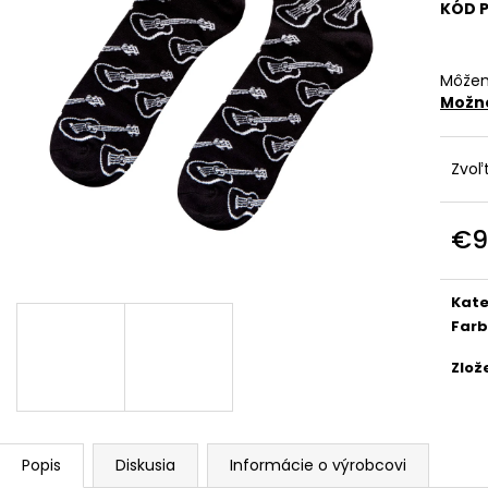
KÓD 
€29
€29
Môžem
Možno
Zvoľ
€9
Jedn
cena
Kate
Far
Zlož
Popis
Diskusia
Informácie o výrobcovi