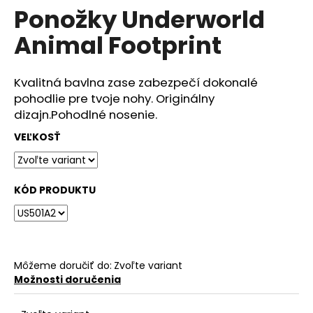
č
Ponožky Underworld
produktu
a
je
m
Animal Footprint
0,0
e
z
5
hviezdičiek.
Kvalitná bavlna zase zabezpečí dokonalé
DÁMSKÉ
pohodlie pre tvoje nohy. Originálny
TRIČKO
UNDERWORLD
dizajn.Pohodlné nosenie.
FOREST
VEĽKOSŤ
€29
KÓD PRODUKTU
Môžeme doručiť do:
Zvoľte variant
Možnosti doručenia