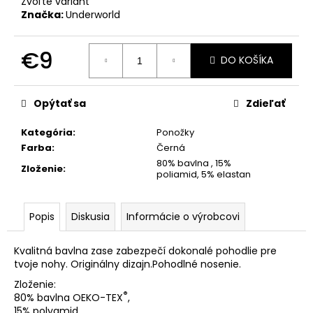
Zvoľte variant
Značka:
Underworld
€9
DO KOŠÍKA
Jednotková
cena:
Opýtať sa
Zdieľať
Kategória
:
Ponožky
Farba
:
Černá
80% bavlna , 15%
Zloženie
:
poliamid, 5% elastan
Popis
Diskusia
Informácie o výrobcovi
Kvalitná bavlna zase zabezpečí dokonalé pohodlie pre
tvoje nohy. Originálny dizajn.Pohodlné nosenie.
Zloženie:
®
80% bavlna OEKO-TEX
,
15% polyamid,