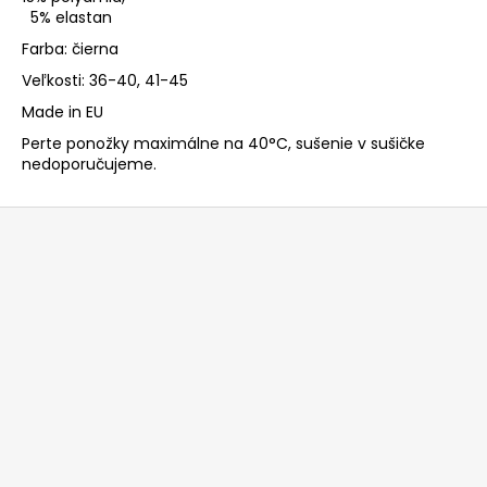
5% elastan
Farba: čierna
Veľkosti: 36-40, 41-45
Made in EU
Perte ponožky maximálne na 40°C, sušenie v sušičke
nedoporučujeme.
Z
á
p
ä
t
i
e