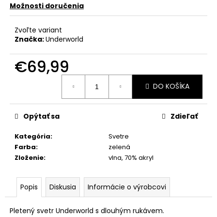
Možnosti doručenia
Zvoľte variant
Značka:
Underworld
€69,99
Jednotková
DO KOŠÍKA
cena:
Opýtať sa
Zdieľať
Kategória
:
Svetre
Farba
:
zelená
Zloženie
:
vlna, 70% akryl
Popis
Diskusia
Informácie o výrobcovi
Pletený svetr Underworld s dlouhým rukávem.