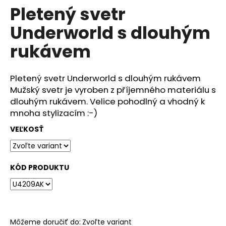
č
Pletený svetr
produktu
a
je
m
Underworld s dlouhým
0,0
e
z
rukávem
5
hviezdičiek.
DÁMSKÉ
TRIČKO
Pletený svetr Underworld s dlouhým rukávem
UNDERWORLD
Mužský svetr je vyroben z příjemného materiálu s
COMPASS
dlouhým rukávem. Velice pohodlný a vhodný k
€29
mnoha stylizacím :-)
VEĽKOSŤ
KÓD PRODUKTU
Môžeme doručiť do:
Zvoľte variant