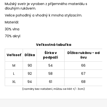
Mužský svetr je vyroben z příjemného materiálu s
dlouhým rukávem.
Velice pohodlný a vhodný k mnoha stylizacím.
Materiál:
30% vlna
70% akryl
Veľkostná tabuľka
Šírka v
Dĺžka rukávu - od
Veľkosť
Dĺžka
podpaží
švu
M
90
54
66
L
92
58
67
XL
94
61
68
(rozměry bez natažení, můžou se lišit +/- 3cm)
Z