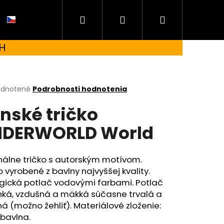
Hľadať
Prihlásenie
Nákupný
CZ
H
košík
erné
dnotené
Podrobnosti hodnotenia
tenie
nské tričko
ktu
DERWORLD World
ičiek.
nálne tričko s autorským motívom.
o vyrobené z bavlny najvyššej kvality.
ogická potlač vodovými farbami. Potlač
hká, vzdušná a mäkká súčasne trvalá a
á (možno žehliť). Materiálové zloženie:
 UNDERWORLD FOREST
bavlna.