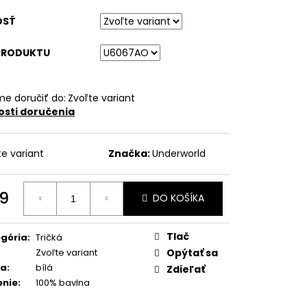
OSŤ
PRODUKTU
e doručiť do:
Zvoľte variant
sti doručenia
te variant
Značka:
Underworld
9
DO KOŠÍKA
otková
:
Tlač
gória
:
Tričká
Zvoľte variant
Opýtať sa
ba
:
bílá
Zdieľať
enie
:
100% bavlna