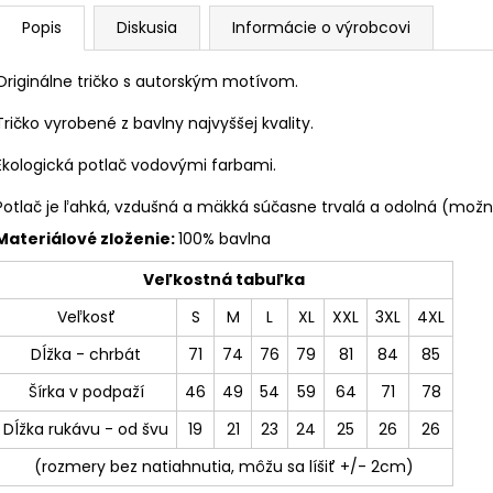
Popis
Diskusia
Informácie o výrobcovi
Originálne tričko s autorským motívom.
Tričko vyrobené z bavlny najvyššej kvality.
Ekologická potlač vodovými farbami.
Potlač je ľahká, vzdušná a mäkká súčasne trvalá a odolná (možno
Materiálové zloženie:
100% bavlna
Veľkostná tabuľka
Veľkosť
S
M
L
XL
XXL
3XL
4XL
Dĺžka - chrbát
71
74
76
79
81
84
85
Šírka v podpaží
46
49
54
59
64
71
78
Dĺžka rukávu - od švu
19
21
23
24
25
26
26
(rozmery bez natiahnutia, môžu sa líšiť +/- 2cm)