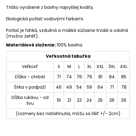
Tričko vyrobené z bavlny najvyššej kvality.
Ekologická potlač vodovými farbami.
Potlač je ľahká, vzdušná a mäkká súčasne trvalá a odolná
(možno žehliť).
Materiálové zloženie:
100% bavlna
Veľkostná tabuľka
Veľkosť
S
M
L
XL
XXL
3XL
4XL
Dĺžka - chrbát
71
74
76
79
81
84
85
Šírka v podpaží
46
49
54
59
64
71
78
Dĺžka rukávu - od
19
21
23
24
25
26
26
švu
(rozmery bez natiahnutia, môžu sa líšiť +/- 2cm)