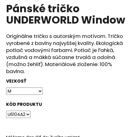
č
Pánské tričko
produktu
a
je
m
UNDERWORLD Window
0,0
e
z
5
hviezdičiek.
Originálne tričko s autorským motívom. Tričko
DÁMSKÉ
vyrobené z bavlny najvyššej kvality. Ekologická
TRIČKO
UNDERWORLD
potlač vodovými farbami. Potlač je ľahká,
FOREST
vzdušná a mäkká súčasne trvalá a odolná
€29
(možno žehliť). Materiálové zloženie: 100%
bavlna.
VEĽKOSŤ
KÓD PRODUKTU