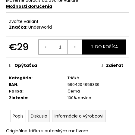
Môžeme doručiť do:
Zvoľte variant
Možnosti doručenia
Zvoľte variant
Značka:
Underworld
€29
DO KOŠÍKA
Jednotková
cena:
Opýtať sa
Zdieľať
Kategória
:
Tričká
EAN
:
5904204959339
Farba
:
Černá
Zloženie
:
100% bavlna
Popis
Diskusia
Informácie o výrobcovi
Originálne tričko s autorským motívom.