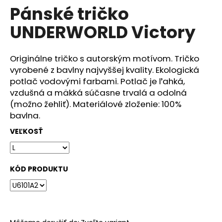
č
Pánské tričko
produktu
a
je
m
UNDERWORLD Victory
0,0
e
z
5
hviezdičiek.
Originálne tričko s autorským motívom. Tričko
DÁMSKÉ
vyrobené z bavlny najvyššej kvality. Ekologická
TRIČKO
UNDERWORLD
potlač vodovými farbami. Potlač je ľahká,
FOREST
vzdušná a mäkká súčasne trvalá a odolná
€29
(možno žehliť). Materiálové zloženie: 100%
bavlna.
VEĽKOSŤ
KÓD PRODUKTU