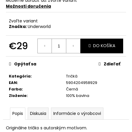
Môžeme doručiť do:
Zvoľte variant
Možnosti doručenia
Zvoľte variant
Značka:
Underworld
€29
DO KOŠÍKA
Jednotková
cena:
Opýtať sa
Zdieľať
Kategória
:
Tričká
EAN
:
5904204958929
Farba
:
Černá
Zloženie
:
100% bavlna
Popis
Diskusia
Informácie o výrobcovi
Originálne tričko s autorským motívom.