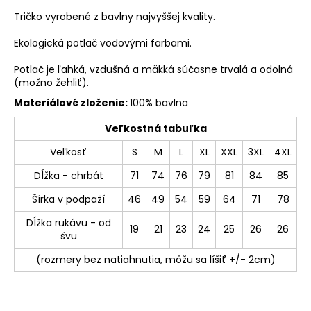
Tričko vyrobené z bavlny najvyššej kvality.
Ekologická potlač vodovými farbami.
Potlač je ľahká, vzdušná a mäkká súčasne trvalá a odolná
(možno žehliť).
Materiálové zloženie:
100% bavlna
Veľkostná tabuľka
Veľkosť
S
M
L
XL
XXL
3XL
4XL
Dĺžka - chrbát
71
74
76
79
81
84
85
Šírka v podpaží
46
49
54
59
64
71
78
Dĺžka rukávu - od
19
21
23
24
25
26
26
švu
(rozmery bez natiahnutia, môžu sa líšiť +/- 2cm)