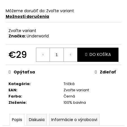
Môžeme doručiť do:
Zvoľte variant
Možnosti doručenia
Zvoľte variant
Značka:
Underworld
€29
DO KOŠÍKA
Jednotková
cena:
Opýtať sa
Zdieľať
Kategória
:
Tričká
EAN
:
Zvoľte variant
Farba
:
Černá
Zloženie
:
100% bavlna
Popis
Diskusia
Informácie o výrobcovi