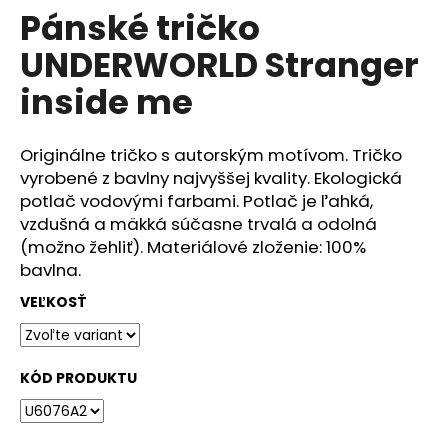
č
Pánské tričko
produktu
a
je
m
UNDERWORLD Stranger
0,0
e
z
inside me
5
hviezdičiek.
DÁMSKÉ
TRIČKO
Originálne tričko s autorským motívom. Tričko
UNDERWORLD
vyrobené z bavlny najvyššej kvality. Ekologická
FOREST
potlač vodovými farbami. Potlač je ľahká,
€29
vzdušná a mäkká súčasne trvalá a odolná
(možno žehliť). Materiálové zloženie: 100%
bavlna.
VEĽKOSŤ
KÓD PRODUKTU