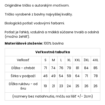
Originálne tričko s autorským motívom.
Tričko vyrobené z bavlny najvyššej kvality.
Ekologická potlač vodovými farbami.
Potlač je ľahká, vzdušná a mäkká súčasne trvalá a odolná
(možno žehliť).
Materiálové zloženie:
100% bavlna
Veľkostná tabuľka
Veľkosť
S
M
L
XL
XXL
3XL
4XL
Dĺžka - chrbát
71
74
76
79
81
84
85
Šírka v podpaží
46
49
54
59
64
71
78
Dĺžka rukávu - od
19
21
23
24
25
26
26
švu
(rozmery bez natiahnutia, môžu sa líšiť +/- 2cm)