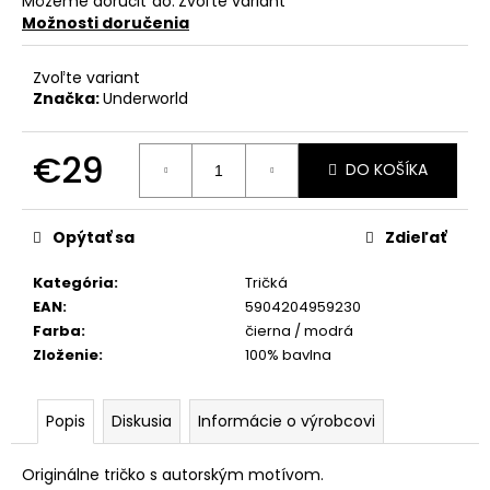
Môžeme doručiť do:
Zvoľte variant
Možnosti doručenia
Zvoľte variant
Značka:
Underworld
€29
DO KOŠÍKA
Jednotková
cena:
Opýtať sa
Zdieľať
Kategória
:
Tričká
EAN
:
5904204959230
Farba
:
čierna / modrá
Zloženie
:
100% bavlna
Popis
Diskusia
Informácie o výrobcovi
Originálne tričko s autorským motívom.