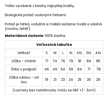
Tričko vyrobené z bavlny najvyššej kvality.
Ekologická potlač vodovými farbami.
Potlač je ľahká, vzdušná a mäkká súčasne trvalá a odolná
(možno žehliť).
Materiálové zloženie:
100% bavlna
Veľkostná tabuľka
Veľkosť
S
M
L
XL
XXL
3XL
4XL
Dĺžka - chrbát
71
74
76
79
81
84
85
Šírka v podpaží
46
49
54
59
64
71
78
Dĺžka rukávu - od
19
21
23
24
25
26
26
švu
(rozmery bez natiahnutia, môžu sa líšiť +/- 2cm)