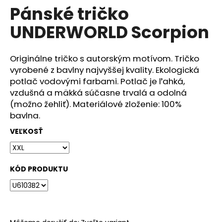
č
Pánské tričko
produktu
a
je
m
UNDERWORLD Scorpion
0,0
e
z
5
hviezdičiek.
Originálne tričko s autorským motívom. Tričko
DÁMSKÉ
vyrobené z bavlny najvyššej kvality. Ekologická
TRIČKO
UNDERWORLD
potlač vodovými farbami. Potlač je ľahká,
FOREST
vzdušná a mäkká súčasne trvalá a odolná
€29
(možno žehliť). Materiálové zloženie: 100%
bavlna.
VEĽKOSŤ
KÓD PRODUKTU