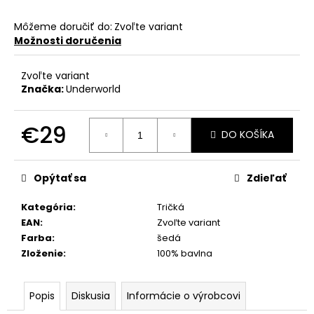
Môžeme doručiť do:
Zvoľte variant
Možnosti doručenia
Zvoľte variant
Značka:
Underworld
€29
DO KOŠÍKA
Jednotková
cena:
Opýtať sa
Zdieľať
Kategória
:
Tričká
EAN
:
Zvoľte variant
Farba
:
šedá
Zloženie
:
100% bavlna
Popis
Diskusia
Informácie o výrobcovi