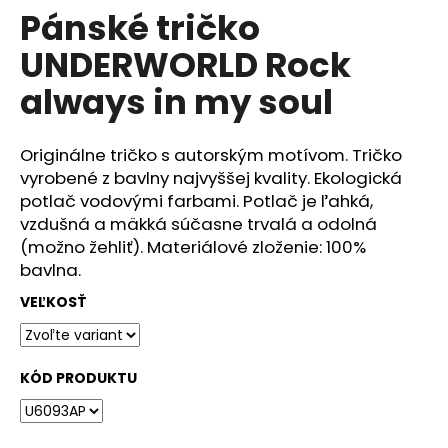
č
Pánské tričko
produktu
a
je
m
UNDERWORLD Rock
0,0
e
z
always in my soul
5
hviezdičiek.
DÁMSKÉ
TRIČKO
Originálne tričko s autorským motívom. Tričko
UNDERWORLD
vyrobené z bavlny najvyššej kvality. Ekologická
FOREST
potlač vodovými farbami. Potlač je ľahká,
€29
vzdušná a mäkká súčasne trvalá a odolná
(možno žehliť). Materiálové zloženie: 100%
bavlna.
VEĽKOSŤ
KÓD PRODUKTU