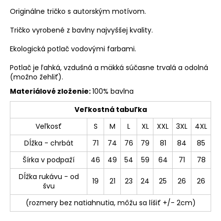
Originálne tričko s autorským motívom.
Tričko vyrobené z bavlny najvyššej kvality.
Ekologická potlač vodovými farbami.
Potlač je ľahká, vzdušná a mäkká súčasne trvalá a odolná
(možno žehliť).
Materiálové zloženie:
100% bavlna
Veľkostná tabuľka
Veľkosť
S
M
L
XL
XXL
3XL
4XL
Dĺžka - chrbát
71
74
76
79
81
84
85
Šírka v podpaží
46
49
54
59
64
71
78
Dĺžka rukávu - od
19
21
23
24
25
26
26
švu
(rozmery bez natiahnutia, môžu sa líšiť +/- 2cm)