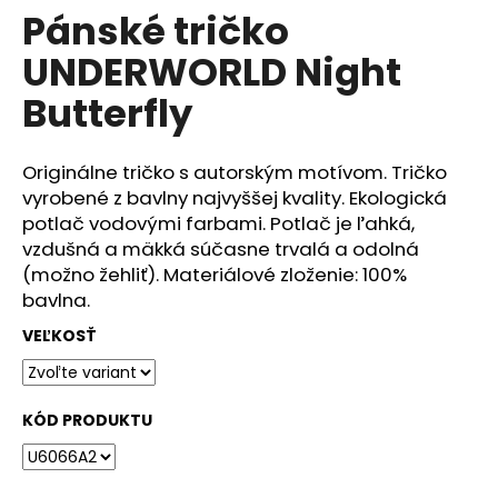
č
Pánské tričko
produktu
a
je
m
UNDERWORLD Night
4,0
e
z
Butterfly
5
hviezdičiek.
DÁMSKÉ
TRIČKO
Originálne tričko s autorským motívom. Tričko
UNDERWORLD
vyrobené z bavlny najvyššej kvality. Ekologická
COMPASS
potlač vodovými farbami. Potlač je ľahká,
€29
vzdušná a mäkká súčasne trvalá a odolná
(možno žehliť). Materiálové zloženie: 100%
bavlna.
VEĽKOSŤ
KÓD PRODUKTU