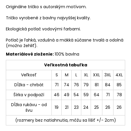
Originálne tričko s autorským motívom.
Tričko vyrobené z bavlny najvyššej kvality.
Ekologická potlač vodovými farbami.
Potlač je ľahká, vzdušná a mäkká súčasne trvalá a odolná
(možno žehliť).
Materiálové zloženie:
100% bavlna
Veľkostná tabuľka
Veľkosť
S
M
L
XL
XXL
3XL
4XL
Dĺžka - chrbát
71
74
76
79
81
84
85
Šírka v podpaží
46
49
54
59
64
71
78
Dĺžka rukávu - od
19
21
23
24
25
26
26
švu
(rozmery bez natiahnutia, môžu sa líšiť +/- 2cm)