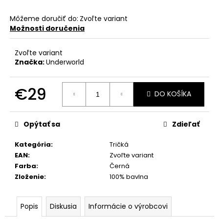
Môžeme doručiť do:
Zvoľte variant
Možnosti doručenia
Zvoľte variant
Značka:
Underworld
€29
DO KOŠÍKA
Jednotková
cena:
Opýtať sa
Zdieľať
Kategória
:
Tričká
EAN
:
Zvoľte variant
Farba
:
Černá
Zloženie
:
100% bavlna
Popis
Diskusia
Informácie o výrobcovi