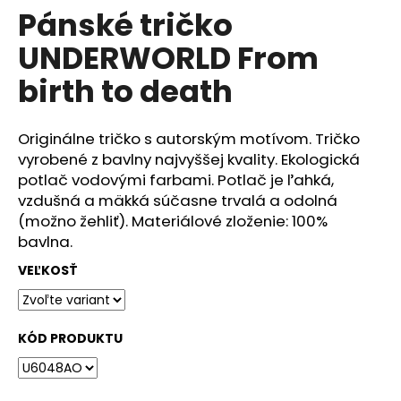
č
Pánské tričko
produktu
a
je
m
UNDERWORLD From
0,0
e
z
birth to death
5
hviezdičiek.
DÁMSKÉ
TRIČKO
Originálne tričko s autorským motívom. Tričko
UNDERWORLD
vyrobené z bavlny najvyššej kvality. Ekologická
FOREST
potlač vodovými farbami. Potlač je ľahká,
€29
vzdušná a mäkká súčasne trvalá a odolná
(možno žehliť). Materiálové zloženie: 100%
bavlna.
VEĽKOSŤ
KÓD PRODUKTU