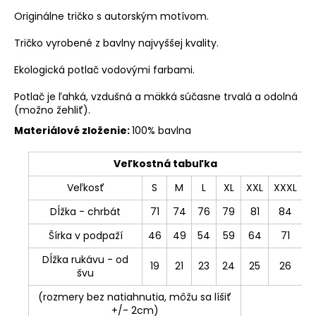
Originálne tričko s autorským motívom.
Tričko vyrobené z bavlny najvyššej kvality.
Ekologická potlač vodovými farbami.
Potlač je ľahká, vzdušná a mäkká súčasne trvalá a odolná
(možno žehliť).
Materiálové zloženie:
100% bavlna
Veľkostná tabuľka
Veľkosť
S
M
L
XL
XXL
XXXL
Dĺžka - chrbát
71
74
76
79
81
84
Šírka v podpaží
46
49
54
59
64
71
Dĺžka rukávu - od
19
21
23
24
25
26
švu
(rozmery bez natiahnutia, môžu sa líšiť
+/- 2cm)