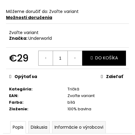
Môžeme doručiť do:
Zvoľte variant
Možnosti doručenia
Zvoľte variant
Značka:
Underworld
€29
DO KOŠÍKA
Jednotková
cena:
Opýtať sa
Zdieľať
Kategória
:
Tričká
EAN
:
Zvoľte variant
Farba
:
bílá
Zloženie
:
100% bavlna
Popis
Diskusia
Informácie o výrobcovi