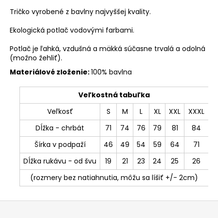
Tričko vyrobené z bavlny najvyššej kvality.
Ekologická potlač vodovými farbami.
Potlač je ľahká, vzdušná a mäkká súčasne trvalá a odolná
(možno žehliť).
Materiálové zloženie:
100% bavlna
Veľkostná tabuľka
Veľkosť
S
M
L
XL
XXL
XXXL
Dĺžka - chrbát
71
74
76
79
81
84
Šírka v podpaží
46
49
54
59
64
71
Dĺžka rukávu - od švu
19
21
23
24
25
26
(rozmery bez natiahnutia, môžu sa líšiť +/- 2cm)
Z