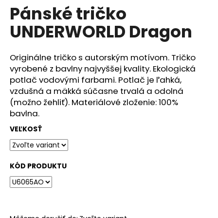
č
Pánské tričko
produktu
a
je
m
UNDERWORLD Dragon
0,0
e
z
5
hviezdičiek.
Originálne tričko s autorským motívom. Tričko
DÁMSKÉ
vyrobené z bavlny najvyššej kvality. Ekologická
TRIČKO
UNDERWORLD
potlač vodovými farbami. Potlač je ľahká,
FOREST
vzdušná a mäkká súčasne trvalá a odolná
€29
(možno žehliť). Materiálové zloženie: 100%
bavlna.
VEĽKOSŤ
KÓD PRODUKTU