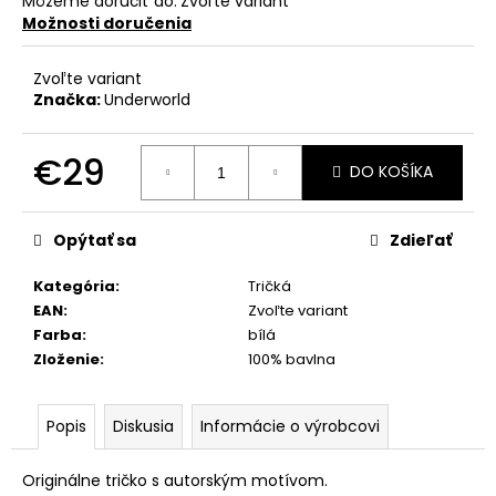
Môžeme doručiť do:
Zvoľte variant
Možnosti doručenia
Zvoľte variant
Značka:
Underworld
€29
DO KOŠÍKA
Jednotková
cena:
Opýtať sa
Zdieľať
Kategória
:
Tričká
EAN
:
Zvoľte variant
Farba
:
bílá
Zloženie
:
100% bavlna
Popis
Diskusia
Informácie o výrobcovi
Originálne tričko s autorským motívom.