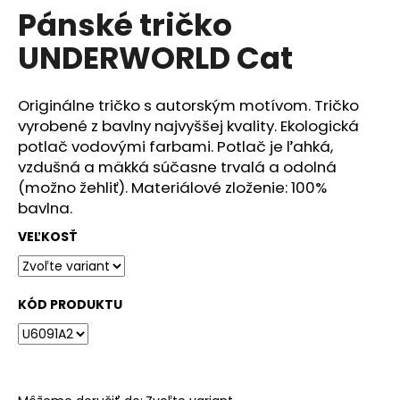
č
Pánské tričko
produktu
a
je
m
UNDERWORLD Cat
0,0
e
z
5
hviezdičiek.
Originálne tričko s autorským motívom. Tričko
DÁMSKÉ
vyrobené z bavlny najvyššej kvality. Ekologická
TRIČKO
UNDERWORLD
potlač vodovými farbami. Potlač je ľahká,
COMPASS
vzdušná a mäkká súčasne trvalá a odolná
€29
(možno žehliť). Materiálové zloženie: 100%
bavlna.
VEĽKOSŤ
KÓD PRODUKTU