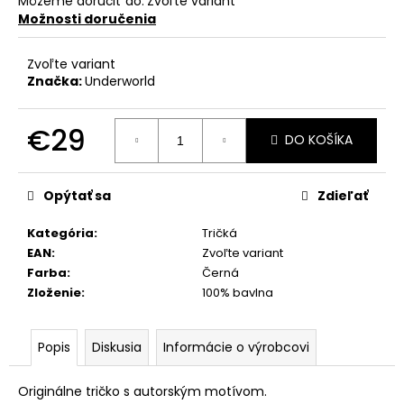
Môžeme doručiť do:
Zvoľte variant
Možnosti doručenia
Zvoľte variant
Značka:
Underworld
€29
DO KOŠÍKA
Jednotková
cena:
Opýtať sa
Zdieľať
Kategória
:
Tričká
EAN
:
Zvoľte variant
Farba
:
Černá
Zloženie
:
100% bavlna
Popis
Diskusia
Informácie o výrobcovi
Originálne tričko s autorským motívom.