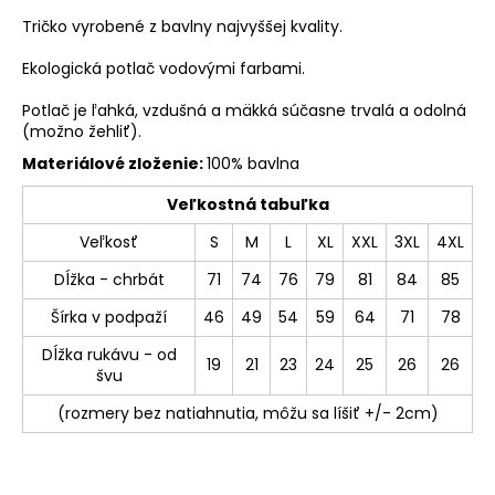
Tričko vyrobené z bavlny najvyššej kvality.
Ekologická potlač vodovými farbami.
Potlač je ľahká, vzdušná a mäkká súčasne trvalá a odolná
(možno žehliť).
Materiálové zloženie:
100% bavlna
Veľkostná tabuľka
Veľkosť
S
M
L
XL
XXL
3XL
4XL
Dĺžka - chrbát
71
74
76
79
81
84
85
Šírka v podpaží
46
49
54
59
64
71
78
Dĺžka rukávu - od
19
21
23
24
25
26
26
švu
(rozmery bez natiahnutia, môžu sa líšiť +/- 2cm)