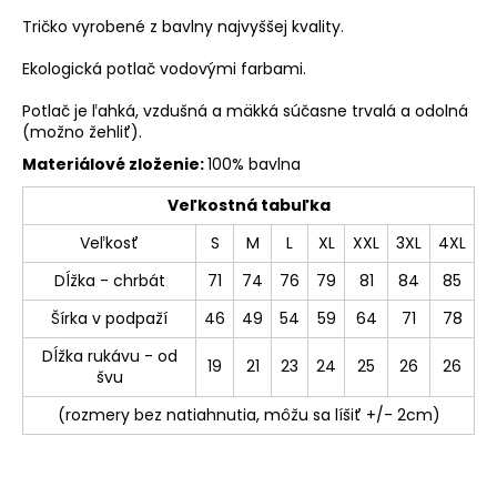
Tričko vyrobené z bavlny najvyššej kvality.
Ekologická potlač vodovými farbami.
Potlač je ľahká, vzdušná a mäkká súčasne trvalá a odolná
(možno žehliť).
Materiálové zloženie:
100% bavlna
Veľkostná tabuľka
Veľkosť
S
M
L
XL
XXL
3XL
4XL
Dĺžka - chrbát
71
74
76
79
81
84
85
Šírka v podpaží
46
49
54
59
64
71
78
Dĺžka rukávu - od
19
21
23
24
25
26
26
švu
(rozmery bez natiahnutia, môžu sa líšiť +/- 2cm)