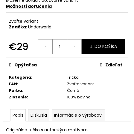
Môžeme doručiť do:
Zvoľte variant
Možnosti doručenia
Zvoľte variant
Značka:
Underworld
€29
DO KOŠÍKA
Jednotková
cena:
Opýtať sa
Zdieľať
Kategória
:
Tričká
EAN
:
Zvoľte variant
Farba
:
Černá
Zloženie
:
100% bavlna
Popis
Diskusia
Informácie o výrobcovi
Originálne tričko s autorským motívom.