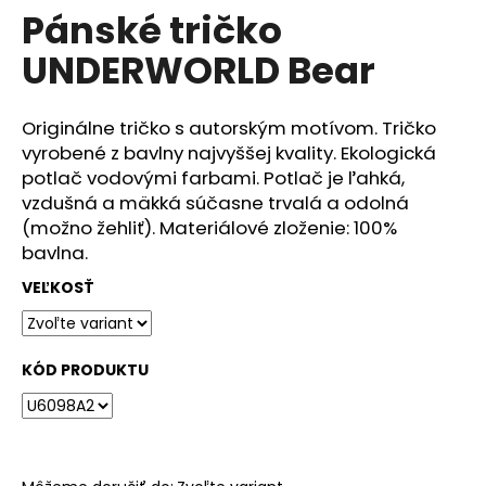
č
Pánské tričko
produktu
a
je
m
UNDERWORLD Bear
0,0
e
z
5
hviezdičiek.
Originálne tričko s autorským motívom. Tričko
DÁMSKÉ
vyrobené z bavlny najvyššej kvality. Ekologická
TRIČKO
UNDERWORLD
potlač vodovými farbami. Potlač je ľahká,
FOREST
vzdušná a mäkká súčasne trvalá a odolná
€29
(možno žehliť). Materiálové zloženie: 100%
bavlna.
VEĽKOSŤ
KÓD PRODUKTU