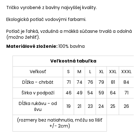
Tričko vyrobené z bavlny najvyššej kvality.
Ekologická potlač vodovými farbami.
Potlač je ľahká, vzdušná a mäkká súčasne trvalá a odolná
(možno žehliť).
Materiálové zloženie:
100% bavlna
Veľkostná tabuľka
Veľkosť
S
M
L
XL
XXL
XXXL
Dĺžka - chrbát
71
74
76
79
81
84
Šírka v podpaží
46
49
54
59
64
71
Dĺžka rukávu - od
19
21
23
24
25
26
švu
(rozmery bez natiahnutia, môžu sa líšiť
+/- 2cm)