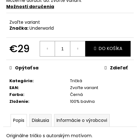
Môžeme doručiť do:
Zvoľte variant
Možnosti doručenia
Zvoľte variant
Značka:
Underworld
€29
DO KOŠÍKA
Jednotková
cena:
Opýtať sa
Zdieľať
Kategória
:
Tričká
EAN
:
Zvoľte variant
Farba
:
Černá
Zloženie
:
100% bavlna
Popis
Diskusia
Informácie o výrobcovi
Originálne tričko s autorským motívom.