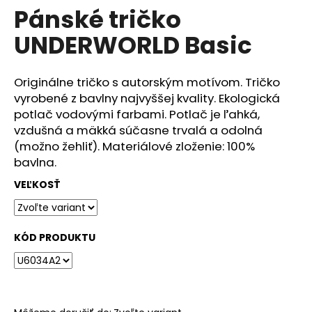
č
Pánské tričko
produktu
a
je
m
UNDERWORLD Basic
0,0
e
z
5
hviezdičiek.
Originálne tričko s autorským motívom. Tričko
DÁMSKÉ
vyrobené z bavlny najvyššej kvality. Ekologická
TRIČKO
UNDERWORLD
potlač vodovými farbami. Potlač je ľahká,
FOREST
vzdušná a mäkká súčasne trvalá a odolná
€29
(možno žehliť). Materiálové zloženie: 100%
bavlna.
VEĽKOSŤ
KÓD PRODUKTU