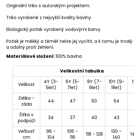
Originální triko s autorským projektem.
Triko vyrobené z nejvyšší kvality bavlny.
Ekologický potisk vyrobený vodovými barvy.
Potisk je měkký a téměř nelze jej vycítit, a k tomu je trvalý
a odolný proti žehlení.
Materiálové složení:
100% bavlna
Velikostní tabulka
4Y (3-
6Y (5-
8Y (7-
10Y (9-
12Y 
Velikost
5let)
7let)
9let)
11let)
13l
Délka -
44
47
50
54
5
záda
Šířka v
34
37
40
43
4
podpaží
Veľkosť
96 -
106 -
130 -
118 - 128
142 
cm
104
116
140