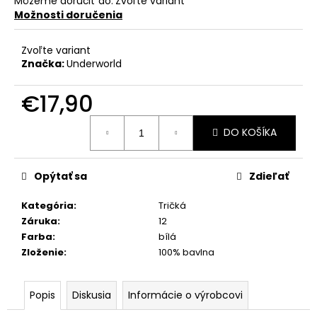
Môžeme doručiť do:
Zvoľte variant
Možnosti doručenia
Zvoľte variant
Značka:
Underworld
€17,90
Jednotková
DO KOŠÍKA
cena:
Opýtať sa
Zdieľať
Kategória
:
Tričká
Záruka
:
12
Farba
:
bílá
Zloženie
:
100% bavlna
Popis
Diskusia
Informácie o výrobcovi