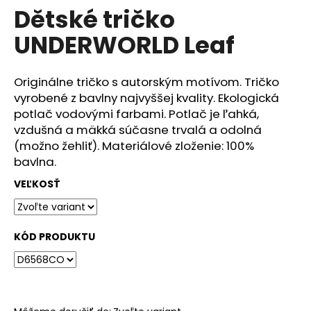
č
Dětské tričko
produktu
a
je
m
UNDERWORLD Leaf
0,0
e
z
5
hviezdičiek.
Originálne tričko s autorským motívom. Tričko
DÁMSKÉ
vyrobené z bavlny najvyššej kvality. Ekologická
TRIČKO
UNDERWORLD
potlač vodovými farbami. Potlač je ľahká,
COMPASS
vzdušná a mäkká súčasne trvalá a odolná
€29
(možno žehliť). Materiálové zloženie: 100%
bavlna.
VEĽKOSŤ
KÓD PRODUKTU