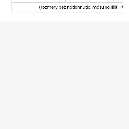
(rozmery bez natiahnutia, môžu sa líšiť +/- 
Z
á
p
ä
t
i
e