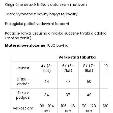
Originálne detské tričko s autorským motívom.
Tričko vyrobené z bavlny najvyššej kvality.
Ekologická potlač vodovými farbami.
Potlač je ľahká, vzdušná a mäkká súčasne trvalá a odolná
(možno žehliť).
Materiálové zloženie:
100% bavlna
Veľkostná tabuľka
4Y (3-
6Y (5-
8Y (7-
10Y 
Veľkosť
5let)
7let)
9let)
11le
Dĺžka -
44
47
50
54
chrbát
Šírka v
34
37
40
43
podpaží
96 - 104
106 - 116
118 - 128
130 -
Veľkosť cm
cm
cm
cm
c