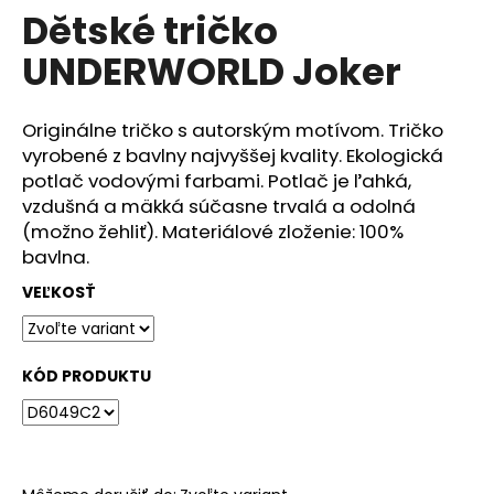
č
Dětské tričko
produktu
a
je
m
UNDERWORLD Joker
0,0
e
z
5
hviezdičiek.
Originálne tričko s autorským motívom. Tričko
DÁMSKÉ
vyrobené z bavlny najvyššej kvality. Ekologická
TRIČKO
UNDERWORLD
potlač vodovými farbami. Potlač je ľahká,
FOREST
vzdušná a mäkká súčasne trvalá a odolná
€29
(možno žehliť). Materiálové zloženie: 100%
bavlna.
VEĽKOSŤ
KÓD PRODUKTU