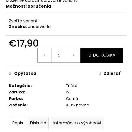
Môžeme doručiť do:
Zvoľte variant
Možnosti doručenia
Zvoľte variant
Značka:
Underworld
€17,90
Jednotková
DO KOŠÍKA
cena:
Opýtať sa
Zdieľať
Kategória
:
Tričká
Záruka
:
12
Farba
:
Černá
Zloženie
:
100% bavlna
Popis
Diskusia
Informácie o výrobcovi