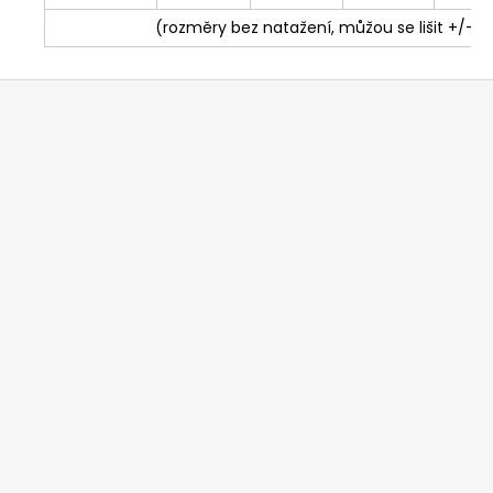
(rozměry bez natažení, můžou se lišit +/- 
Z
á
p
ä
t
i
e