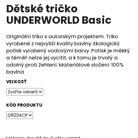
č
Dětské tričko
produktu
a
je
m
UNDERWORLD Basic
0,0
e
z
5
hviezdičiek.
Originální triko s autorským projektem. Triko
DÁMSKÉ
vyrobené z nejvyšší kvality bavlny. Ekologický
TRIČKO
UNDERWORLD
potisk vyrobený vodovými barvy. Potisk je měkký
FOREST
a téměř nelze jej vycítit, a k tomu je trvalý a
€29
odolný proti žehlení. Materiálové složení: 100%
bavlna
VEĽKOSŤ
KÓD PRODUKTU