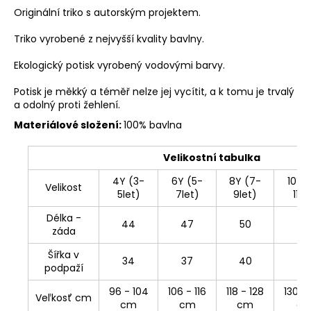
Originální triko s autorským projektem.
Triko vyrobené z nejvyšší kvality bavlny.
Ekologický potisk vyrobený vodovými barvy.
Potisk je měkký a téměř nelze jej vycítit, a k tomu je trvalý
a odolný proti žehlení.
Materiálové složení:
100% bavlna
Velikostní tabulka
4Y (3-
6Y (5-
8Y (7-
10Y 
Velikost
5let)
7let)
9let)
11le
Délka -
44
47
50
54
záda
Šířka v
34
37
40
43
podpaží
96 - 104
106 - 116
118 - 128
130 -
Veľkosť cm
cm
cm
cm
c