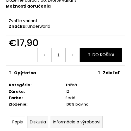
Môžeme doručiť do:
Zvoľte variant
Možnosti doručenia
Zvoľte variant
Značka:
Underworld
€17,90
Jednotková
DO KOŠÍKA
cena:
Opýtať sa
Zdieľať
Kategória
:
Tričká
Záruka
:
12
Farba
:
šedá
Zloženie
:
100% bavlna
Popis
Diskusia
Informácie o výrobcovi