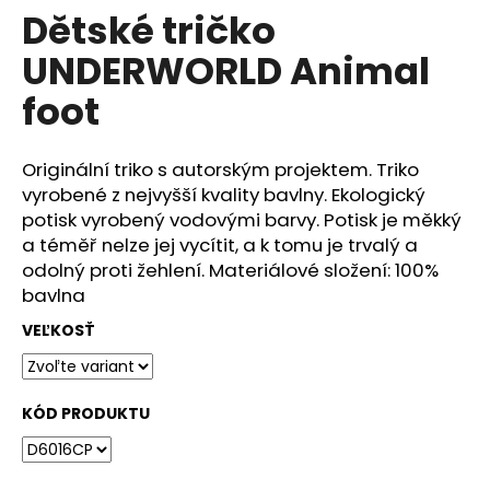
č
Dětské tričko
produktu
a
je
m
UNDERWORLD Animal
0,0
e
z
foot
5
hviezdičiek.
DÁMSKÉ
TRIČKO
Originální triko s autorským projektem. Triko
UNDERWORLD
vyrobené z nejvyšší kvality bavlny. Ekologický
COMPASS
potisk vyrobený vodovými barvy. Potisk je měkký
€29
a téměř nelze jej vycítit, a k tomu je trvalý a
odolný proti žehlení. Materiálové složení: 100%
bavlna
VEĽKOSŤ
KÓD PRODUKTU