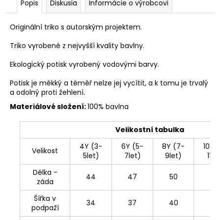
Popis
Diskusia
Informácie o výrobcovi
Originální triko s autorským projektem.
Triko vyrobené z nejvyšší kvality bavlny.
Ekologický potisk vyrobený vodovými barvy.
Potisk je měkký a téměř nelze jej vycítit, a k tomu je trvalý
a odolný proti žehlení.
Materiálové složení:
100% bavlna
Velikostní tabulka
4Y (3-
6Y (5-
8Y (7-
10Y 
Velikost
5let)
7let)
9let)
11le
Délka -
44
47
50
54
záda
Šířka v
34
37
40
43
podpaží