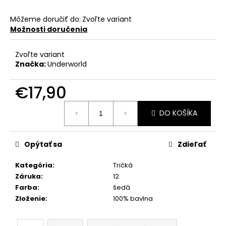
Môžeme doručiť do:
Zvoľte variant
Možnosti doručenia
Zvoľte variant
Značka:
Underworld
€17,90
Jednotková
DO KOŠÍKA
cena:
Opýtať sa
Zdieľať
Kategória
:
Tričká
Záruka
:
12
Farba
:
šedá
Zloženie
:
100% bavlna