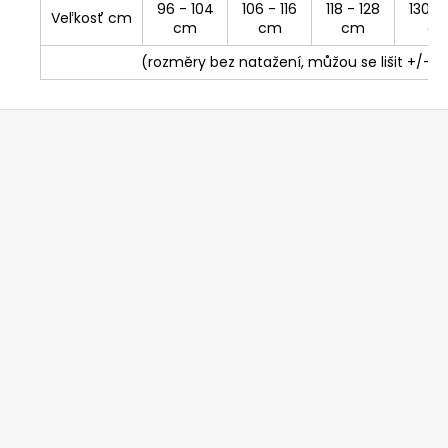
96 - 104
106 - 116
118 - 128
130 -
Veľkosť cm
cm
cm
cm
c
(rozměry bez natažení, můžou se lišit +/- 
Z
á
p
ä
t
i
e