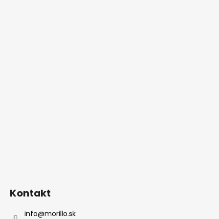
Kontakt
info
@
morillo.sk