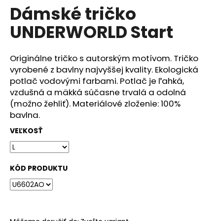
č
Dámské tričko
produktu
a
je
m
UNDERWORLD Start
0,0
e
z
5
hviezdičiek.
Originálne tričko s autorským motívom. Tričko
DÁMSKÉ
vyrobené z bavlny najvyššej kvality. Ekologická
TRIČKO
UNDERWORLD
potlač vodovými farbami. Potlač je ľahká,
FOREST
vzdušná a mäkká súčasne trvalá a odolná
€29
(možno žehliť). Materiálové zloženie: 100%
bavlna.
VEĽKOSŤ
KÓD PRODUKTU