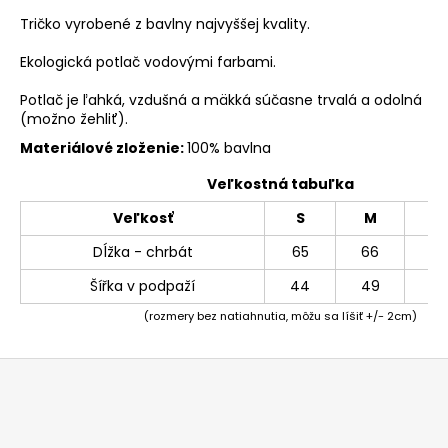
Tričko vyrobené z bavlny najvyššej kvality.
Ekologická potlač vodovými farbami.
Potlač je ľahká, vzdušná a mäkká súčasne trvalá a odolná
(možno žehliť).
Materiálové zloženie:
100% bavlna
Veľkostná tabuľka
Veľkosť
S
M
L
Dĺžka - chrbát
65
66
69
Šířka v podpaží
44
49
54
(rozmery bez natiahnutia, môžu sa líšiť +/- 2cm)
Z
á
p