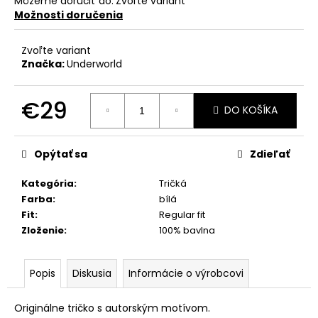
Môžeme doručiť do:
Zvoľte variant
Možnosti doručenia
Zvoľte variant
Značka:
Underworld
€29
DO KOŠÍKA
Jednotková
cena:
Opýtať sa
Zdieľať
Kategória
:
Tričká
Farba
:
bílá
Fit
:
Regular fit
Zloženie
:
100% bavlna
Popis
Diskusia
Informácie o výrobcovi
Originálne tričko s autorským motívom.