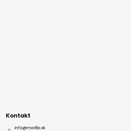
Kontakt
info
@
morillo.sk