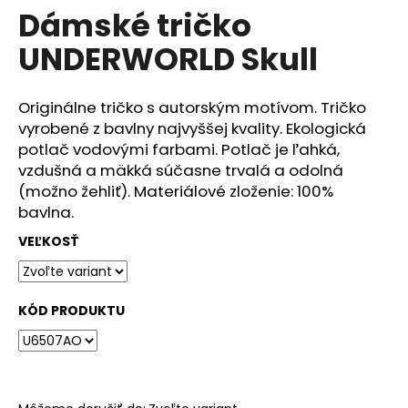
č
Dámské tričko
produktu
a
je
m
UNDERWORLD Skull
0,0
e
z
5
hviezdičiek.
Originálne tričko s autorským motívom. Tričko
DÁMSKÉ
vyrobené z bavlny najvyššej kvality. Ekologická
TRIČKO
UNDERWORLD
potlač vodovými farbami. Potlač je ľahká,
COMPASS
vzdušná a mäkká súčasne trvalá a odolná
€29
(možno žehliť). Materiálové zloženie: 100%
bavlna.
VEĽKOSŤ
KÓD PRODUKTU