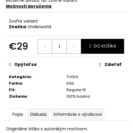
Môžeme doručiť do:
Zvoľte variant
Možnosti doručenia
Zvoľte variant
Značka:
Underworld
€29
DO KOŠÍKA
Jednotková
cena:
Opýtať sa
Zdieľať
Kategória
:
Tričká
Farba
:
bílá
Fit
:
Regular fit
Zloženie
:
100% bavlna
Popis
Diskusia
Informácie o výrobcovi
Originálne tričko s autorským motívom.