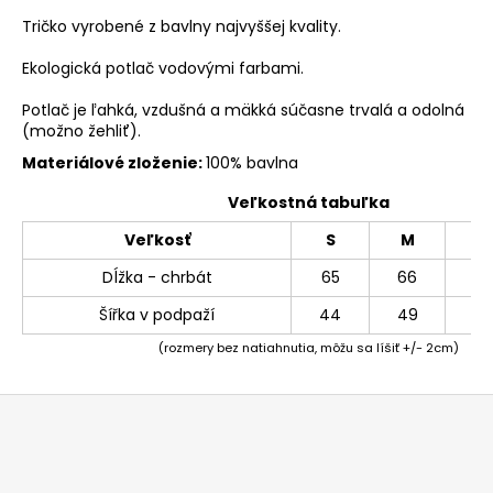
Tričko vyrobené z bavlny najvyššej kvality.
Ekologická potlač vodovými farbami.
Potlač je ľahká, vzdušná a mäkká súčasne trvalá a odolná
(možno žehliť).
Materiálové zloženie:
100% bavlna
Veľkostná tabuľka
Veľkosť
S
M
L
Dĺžka - chrbát
65
66
69
Šířka v podpaží
44
49
54
(rozmery bez natiahnutia, môžu sa líšiť +/- 2cm)
Z
á
p