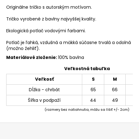
Originálne tričko s autorským motívom.
Tričko vyrobené z bavlny najvyššej kvality.
Ekologická potlač vodovými farbami.
Potlač je ľahká, vzdušná a mäkká súčasne trvalá a odolná
(možno žehliť).
Materiálové zloženie:
100% bavlna
Veľkostná tabuľka
Veľkosť
S
M
L
Dĺžka - chrbát
65
66
69
Šířka v podpaží
44
49
54
(rozmery bez natiahnutia, môžu sa líšiť +/- 2cm)
Z
á