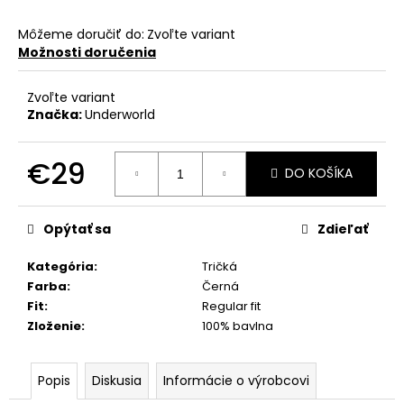
Môžeme doručiť do:
Zvoľte variant
Možnosti doručenia
Zvoľte variant
Značka:
Underworld
€29
DO KOŠÍKA
Jednotková
cena:
Opýtať sa
Zdieľať
Kategória
:
Tričká
Farba
:
Černá
Fit
:
Regular fit
Zloženie
:
100% bavlna
Popis
Diskusia
Informácie o výrobcovi