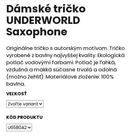
č
Dámské tričko
produktu
a
je
m
UNDERWORLD
0,0
e
z
Saxophone
5
hviezdičiek.
DÁMSKÉ
TRIČKO
Originálne tričko s autorským motívom. Tričko
UNDERWORLD
vyrobené z bavlny najvyššej kvality. Ekologická
FOREST
potlač vodovými farbami. Potlač je ľahká,
€29
vzdušná a mäkká súčasne trvalá a odolná
(možno žehliť). Materiálové zloženie: 100%
bavlna.
VEĽKOSŤ
KÓD PRODUKTU