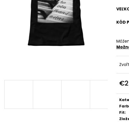
€29
€29
VEĽK
KÓD 
Môžem
Možno
Zvoľ
€2
Jedn
cena
Kate
Far
Fit
:
Zlož