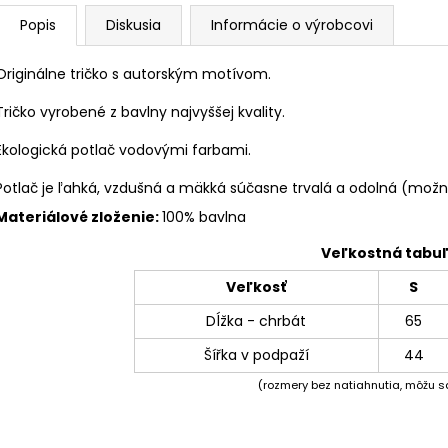
Popis
Diskusia
Informácie o výrobcovi
Originálne tričko s autorským motívom.
Tričko vyrobené z bavlny najvyššej kvality.
Ekologická potlač vodovými farbami.
Potlač je ľahká, vzdušná a mäkká súčasne trvalá a odolná (možno
Materiálové zloženie:
100% bavlna
Veľkostná tabu
Veľkosť
S
Dĺžka - chrbát
65
Šířka v podpaží
44
(rozmery bez natiahnutia, môžu sa