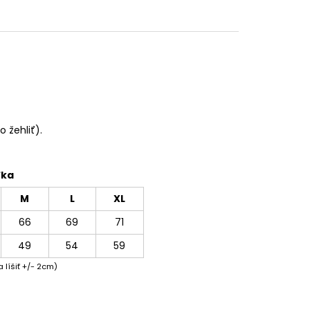
 žehliť).
ľka
M
L
XL
66
69
71
49
54
59
 líšiť +/- 2cm)