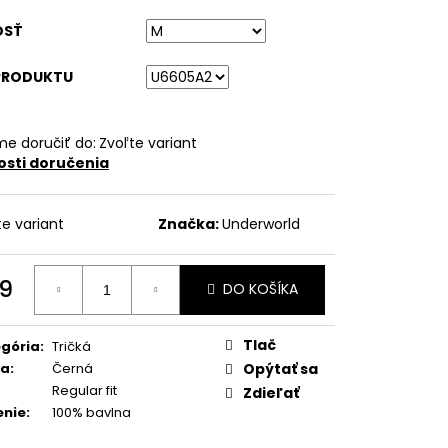
OSŤ
PRODUKTU
e doručiť do:
Zvoľte variant
sti doručenia
te variant
Značka:
Underworld
9
DO KOŠÍKA
otková
:
Tlač
gória
:
Tričká
ba
:
Černá
Opýtať sa
Regular fit
Zdieľať
enie
:
100% bavlna