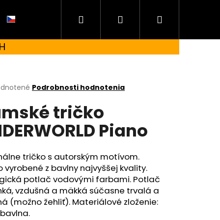
Hľadať
Prihlásenie
Nákupný
CZ
H
košík
erné
dnotené
Podrobnosti hodnotenia
tenie
mské tričko
ktu
DERWORLD Piano
ičiek.
nálne tričko s autorským motívom.
o vyrobené z bavlny najvyššej kvality.
ogická potlač vodovými farbami. Potlač
hká, vzdušná a mäkká súčasne trvalá a
á (možno žehliť). Materiálové zloženie:
 UNDERWORLD FOREST
bavlna.