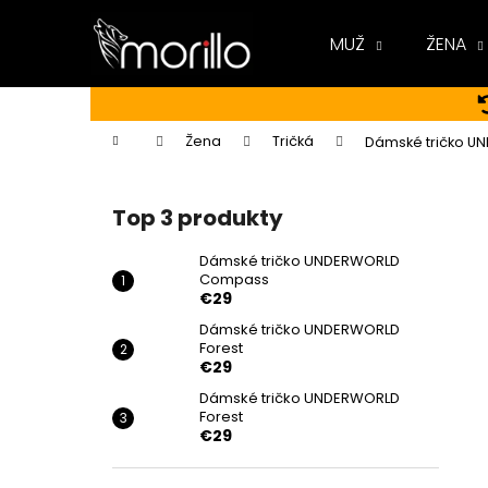
K
Prejsť
na
o
MUŽ
ŽENA
obsah
Späť
Späť
š
do
do
í
k
obchodu
obchodu
Domov
Žena
Tričká
Dámské tričko U
B
o
Top 3 produkty
č
n
Dámské tričko UNDERWORLD
Compass
ý
€29
p
Dámské tričko UNDERWORLD
a
Forest
n
€29
e
Dámské tričko UNDERWORLD
Forest
l
€29
DÁMSKÉ TRIČKO UNDERWORLD