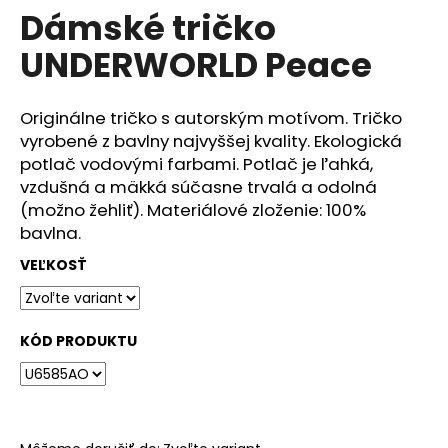
č
Dámské tričko
produktu
a
je
m
UNDERWORLD Peace
0,0
e
z
5
hviezdičiek.
Originálne tričko s autorským motívom. Tričko
DÁMSKÉ
vyrobené z bavlny najvyššej kvality. Ekologická
TRIČKO
UNDERWORLD
potlač vodovými farbami. Potlač je ľahká,
FOREST
vzdušná a mäkká súčasne trvalá a odolná
€29
(možno žehliť). Materiálové zloženie: 100%
bavlna.
VEĽKOSŤ
KÓD PRODUKTU