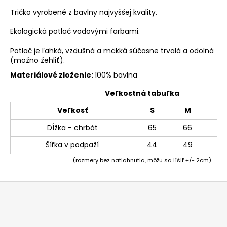
Tričko vyrobené z bavlny najvyššej kvality.
Ekologická potlač vodovými farbami.
Potlač je ľahká, vzdušná a mäkká súčasne trvalá a odolná
(možno žehliť).
Materiálové zloženie:
100% bavlna
Veľkostná tabuľka
Veľkosť
S
M
L
Dĺžka - chrbát
65
66
69
Šířka v podpaží
44
49
54
(rozmery bez natiahnutia, môžu sa líšiť +/- 2cm)
Z
á
p