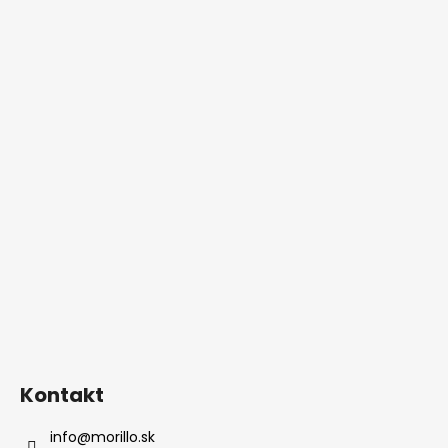
Kontakt
info
@
morillo.sk