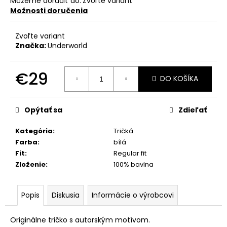
Môžeme doručiť do:
Zvoľte variant
Možnosti doručenia
Zvoľte variant
Značka:
Underworld
€29
DO KOŠÍKA
Jednotková
cena:
Opýtať sa
Zdieľať
Kategória
:
Tričká
Farba
:
bílá
Fit
:
Regular fit
Zloženie
:
100% bavlna
Popis
Diskusia
Informácie o výrobcovi
Originálne tričko s autorským motívom.