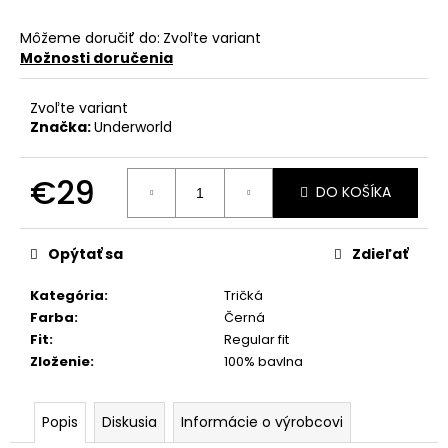
Môžeme doručiť do:
Zvoľte variant
Možnosti doručenia
Zvoľte variant
Značka:
Underworld
€29
DO KOŠÍKA
Jednotková
cena:
Opýtať sa
Zdieľať
Kategória
:
Tričká
Farba
:
Černá
Fit
:
Regular fit
Zloženie
:
100% bavlna
Popis
Diskusia
Informácie o výrobcovi