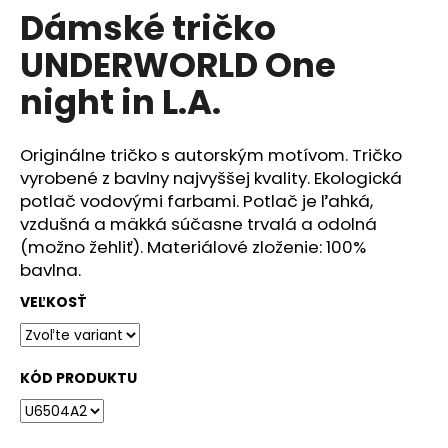
č
Dámské tričko
produktu
a
je
m
UNDERWORLD One
0,0
e
z
night in L.A.
5
hviezdičiek.
DÁMSKÉ
TRIČKO
Originálne tričko s autorským motívom. Tričko
UNDERWORLD
vyrobené z bavlny najvyššej kvality. Ekologická
FOREST
potlač vodovými farbami. Potlač je ľahká,
€29
vzdušná a mäkká súčasne trvalá a odolná
(možno žehliť). Materiálové zloženie: 100%
bavlna.
VEĽKOSŤ
KÓD PRODUKTU