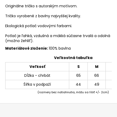
Originálne tričko s autorským motívom.
Tričko vyrobené z bavlny najvyššej kvality.
Ekologická potlač vodovými farbami.
Potlač je ľahká, vzdušná a mäkká súčasne trvalá a odolná
(možno žehliť).
Materiálové zloženie:
100% bavlna
Veľkostná tabuľka
Veľkosť
S
M
L
Dĺžka - chrbát
65
66
69
Šířka v podpaží
44
49
54
(rozmery bez natiahnutia, môžu sa líšiť +/- 2cm)
Z
á