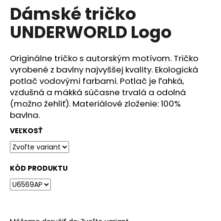
č
Dámské tričko
produktu
a
je
m
UNDERWORLD Logo
0,0
e
z
5
hviezdičiek.
Originálne tričko s autorským motívom. Tričko
DÁMSKÉ
vyrobené z bavlny najvyššej kvality. Ekologická
TRIČKO
UNDERWORLD
potlač vodovými farbami. Potlač je ľahká,
FOREST
vzdušná a mäkká súčasne trvalá a odolná
€29
(možno žehliť). Materiálové zloženie: 100%
bavlna.
VEĽKOSŤ
KÓD PRODUKTU