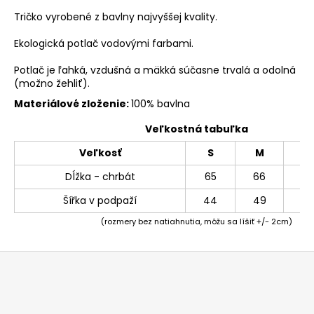
Tričko vyrobené z bavlny najvyššej kvality.
Ekologická potlač vodovými farbami.
Potlač je ľahká, vzdušná a mäkká súčasne trvalá a odolná
(možno žehliť).
Materiálové zloženie:
100% bavlna
Veľkostná tabuľka
Veľkosť
S
M
L
Dĺžka - chrbát
65
66
69
Šířka v podpaží
44
49
54
(rozmery bez natiahnutia, môžu sa líšiť +/- 2cm)
Z
á
p