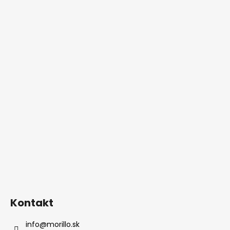
Kontakt
info
@
morillo.sk