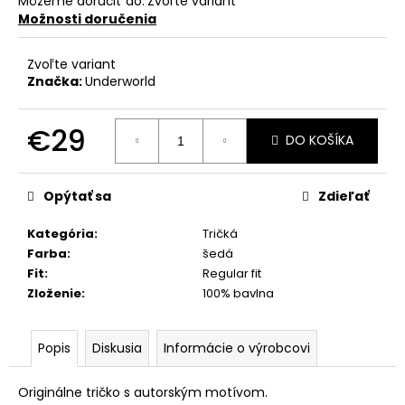
Môžeme doručiť do:
Zvoľte variant
Možnosti doručenia
Zvoľte variant
Značka:
Underworld
€29
DO KOŠÍKA
Jednotková
cena:
Opýtať sa
Zdieľať
Kategória
:
Tričká
Farba
:
šedá
Fit
:
Regular fit
Zloženie
:
100% bavlna
Popis
Diskusia
Informácie o výrobcovi
Originálne tričko s autorským motívom.