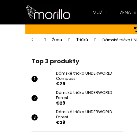
K
Prejsť
na
o
MUŽ
ŽENA
obsah
Späť
Späť
š
do
do
í
k
obchodu
obchodu
Domov
Žena
Tričká
Dámské tričko 
B
o
Top 3 produkty
č
n
Dámské tričko UNDERWORLD
Compass
ý
€29
p
Dámské tričko UNDERWORLD
a
Forest
n
€29
e
Dámské tričko UNDERWORLD
Forest
l
€29
DÁMSKÉ TRIČKO UNDERWORLD