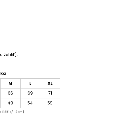
 žehliť).
ľka
M
L
XL
66
69
71
49
54
59
 líšiť +/- 2cm)