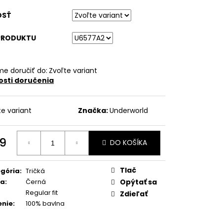
OSŤ
PRODUKTU
e doručiť do:
Zvoľte variant
sti doručenia
te variant
Značka:
Underworld
9
DO KOŠÍKA
otková
:
Tlač
gória
:
Tričká
ba
:
Černá
Opýtať sa
Regular fit
Zdieľať
enie
:
100% bavlna