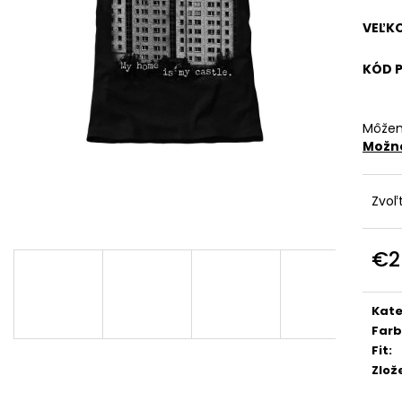
€29
€29
VEĽK
KÓD 
Môžem
Možno
Zvoľ
€2
Jedn
cena
Kate
Far
Fit
:
Zlož