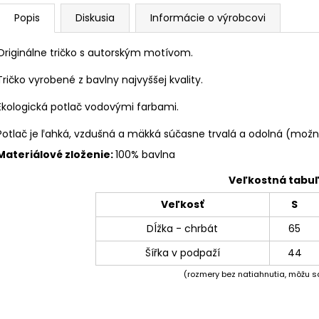
Popis
Diskusia
Informácie o výrobcovi
Originálne tričko s autorským motívom.
Tričko vyrobené z bavlny najvyššej kvality.
Ekologická potlač vodovými farbami.
Potlač je ľahká, vzdušná a mäkká súčasne trvalá a odolná (možno
Materiálové zloženie:
100% bavlna
Veľkostná tabu
Veľkosť
S
Dĺžka - chrbát
65
Šířka v podpaží
44
(rozmery bez natiahnutia, môžu sa