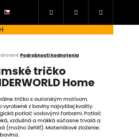
Hľadať
Prihlásenie
Nákupný
CZ
H
košík
erné
dnotené
Podrobnosti hodnotenia
tenie
mské tričko
ktu
NDERWORLD Home
ičiek.
nálne tričko s autorským motívom.
o vyrobené z bavlny najvyššej kvality.
ogická potlač vodovými farbami. Potlač
hká, vzdušná a mäkká súčasne trvalá a
á (možno žehliť). Materiálové zloženie:
 UNDERWORLD FOREST
bavlna.