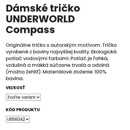
č
Dámské tričko
produktu
a
je
m
UNDERWORLD
0,0
e
z
Compass
5
hviezdičiek.
DÁMSKÉ
TRIČKO
Originálne tričko s autorským motívom. Tričko
UNDERWORLD
vyrobené z bavlny najvyššej kvality. Ekologická
FOREST
potlač vodovými farbami. Potlač je ľahká,
€29
vzdušná a mäkká súčasne trvalá a odolná
(možno žehliť). Materiálové zloženie: 100%
bavlna.
VEĽKOSŤ
KÓD PRODUKTU