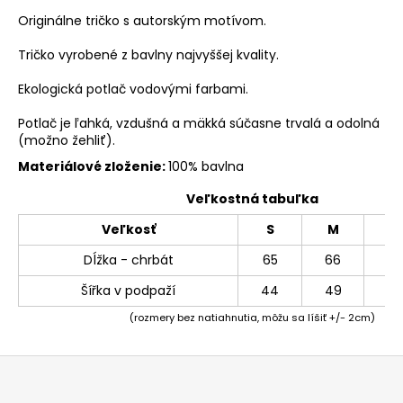
Originálne tričko s autorským motívom.
Tričko vyrobené z bavlny najvyššej kvality.
Ekologická potlač vodovými farbami.
Potlač je ľahká, vzdušná a mäkká súčasne trvalá a odolná
(možno žehliť).
Materiálové zloženie:
100% bavlna
Veľkostná tabuľka
Veľkosť
S
M
L
Dĺžka - chrbát
65
66
69
Šířka v podpaží
44
49
54
(rozmery bez natiahnutia, môžu sa líšiť +/- 2cm)
Z
á