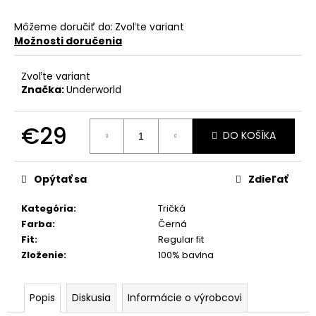
Môžeme doručiť do:
Zvoľte variant
Možnosti doručenia
Zvoľte variant
Značka:
Underworld
€29
DO KOŠÍKA
Jednotková
cena:
Opýtať sa
Zdieľať
Kategória
:
Tričká
Farba
:
Černá
Fit
:
Regular fit
Zloženie
:
100% bavlna
Popis
Diskusia
Informácie o výrobcovi