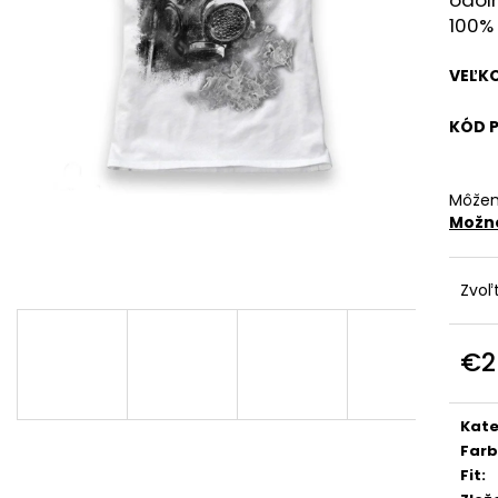
€29
€29
100% 
VEĽK
KÓD 
Môžem
Možno
Zvoľ
€2
Jedn
cena
Kate
Far
Fit
: