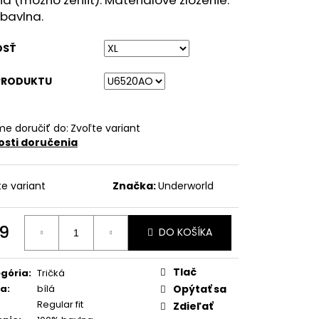
bavlna.
OSŤ
PRODUKTU
e doručiť do:
Zvoľte variant
sti doručenia
te variant
Značka:
Underworld
9
DO KOŠÍKA
otková
:
Tlač
gória
:
Tričká
ba
:
bílá
Opýtať sa
Regular fit
Zdieľať