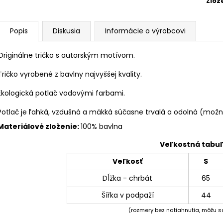
Zlož
Popis
Diskusia
Informácie o výrobcovi
Originálne tričko s autorským motívom.
Tričko vyrobené z bavlny najvyššej kvality.
Ekologická potlač vodovými farbami.
Potlač je ľahká, vzdušná a mäkká súčasne trvalá a odolná (možno
Materiálové zloženie:
100% bavlna
Veľkostná tabu
Veľkosť
S
Dĺžka - chrbát
65
Šířka v podpaží
44
(rozmery bez natiahnutia, môžu sa