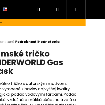
Hľadať
Prihlásenie
Nákupný
CZ
H
košík
erné
dnotené
Podrobnosti hodnotenia
tenie
mské tričko
ktu
NDERWORLD Gas
ask
ičiek.
nálne tričko s autorským motívom.
o vyrobené z bavlny najvyššej kvality.
ogická potlač vodovými farbami. Potlač
hká, vzdušná a mäkká súčasne trvalá a
 UNDERWORLD FOREST
á (možno žehliť). Materiálové zloženie: