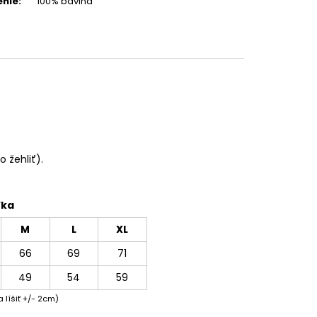
enie
:
100% bavlna
 žehliť).
ľka
M
L
XL
66
69
71
49
54
59
 líšiť +/- 2cm)