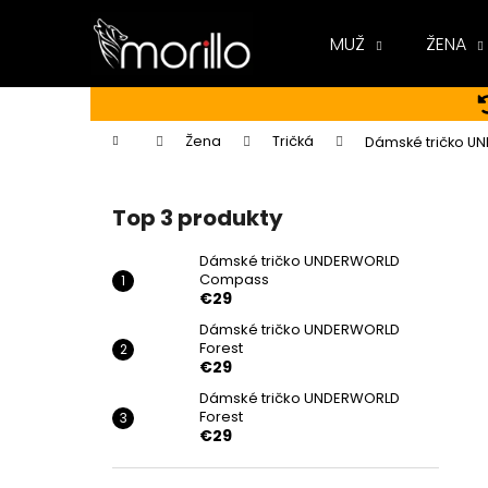
K
Prejsť
na
o
MUŽ
ŽENA
obsah
Späť
Späť
š
do
do
í
k
obchodu
obchodu
Domov
Žena
Tričká
Dámské tričko U
B
o
Top 3 produkty
č
n
Dámské tričko UNDERWORLD
Compass
ý
€29
p
Dámské tričko UNDERWORLD
a
Forest
n
€29
e
Dámské tričko UNDERWORLD
Forest
l
€29
DÁMSKÉ TRIČKO UNDERWORLD