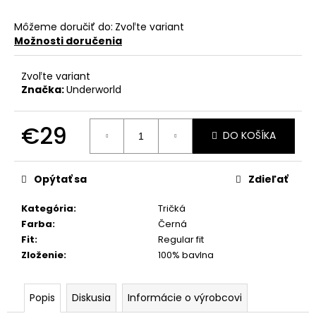
Môžeme doručiť do:
Zvoľte variant
Možnosti doručenia
Zvoľte variant
Značka:
Underworld
€29
DO KOŠÍKA
Jednotková
cena:
Opýtať sa
Zdieľať
Kategória
:
Tričká
Farba
:
Černá
Fit
:
Regular fit
Zloženie
:
100% bavlna
Popis
Diskusia
Informácie o výrobcovi