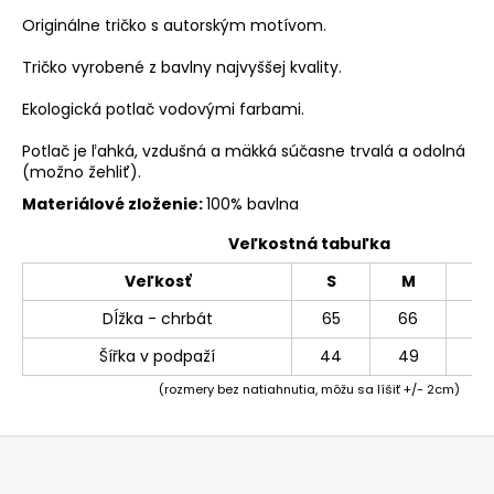
Originálne tričko s autorským motívom.
Tričko vyrobené z bavlny najvyššej kvality.
Ekologická potlač vodovými farbami.
Potlač je ľahká, vzdušná a mäkká súčasne trvalá a odolná
(možno žehliť).
Materiálové zloženie:
100% bavlna
Veľkostná tabuľka
Veľkosť
S
M
L
Dĺžka - chrbát
65
66
69
Šířka v podpaží
44
49
54
(rozmery bez natiahnutia, môžu sa líšiť +/- 2cm)
Z
á