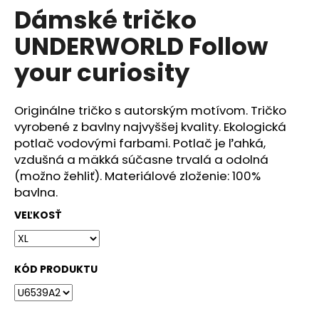
č
Dámské tričko
produktu
a
je
m
UNDERWORLD Follow
0,0
e
z
your curiosity
5
hviezdičiek.
DÁMSKÉ
TRIČKO
Originálne tričko s autorským motívom. Tričko
UNDERWORLD
vyrobené z bavlny najvyššej kvality. Ekologická
COMPASS
potlač vodovými farbami. Potlač je ľahká,
€29
vzdušná a mäkká súčasne trvalá a odolná
(možno žehliť). Materiálové zloženie: 100%
bavlna.
VEĽKOSŤ
KÓD PRODUKTU