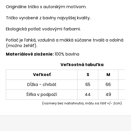
Originálne tričko s autorským motívom.
Tričko vyrobené z bavlny najvyššej kvality.
Ekologická potlač vodovými farbami.
Potlač je ľahká, vzdušná a mäkká súčasne trvalá a odolná
(možno žehliť).
Materiálové zloženie:
100% bavlna
Veľkostná tabuľka
Veľkosť
S
M
L
Dĺžka - chrbát
65
66
69
Šířka v podpaží
44
49
54
(rozmery bez natiahnutia, môžu sa líšiť +/- 2cm)
Z
á