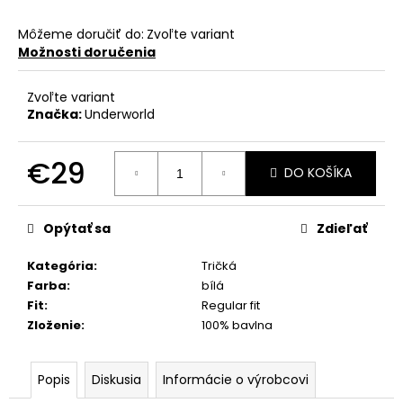
Môžeme doručiť do:
Zvoľte variant
Možnosti doručenia
Zvoľte variant
Značka:
Underworld
€29
DO KOŠÍKA
Jednotková
cena:
Opýtať sa
Zdieľať
Kategória
:
Tričká
Farba
:
bílá
Fit
:
Regular fit
Zloženie
:
100% bavlna
Popis
Diskusia
Informácie o výrobcovi