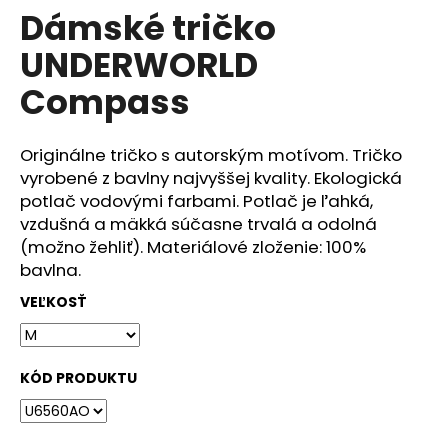
č
Dámské tričko
produktu
a
je
m
UNDERWORLD
0,0
e
z
Compass
5
hviezdičiek.
DÁMSKÉ
TRIČKO
Originálne tričko s autorským motívom. Tričko
UNDERWORLD
vyrobené z bavlny najvyššej kvality. Ekologická
FOREST
potlač vodovými farbami. Potlač je ľahká,
€29
vzdušná a mäkká súčasne trvalá a odolná
(možno žehliť). Materiálové zloženie: 100%
bavlna.
VEĽKOSŤ
KÓD PRODUKTU