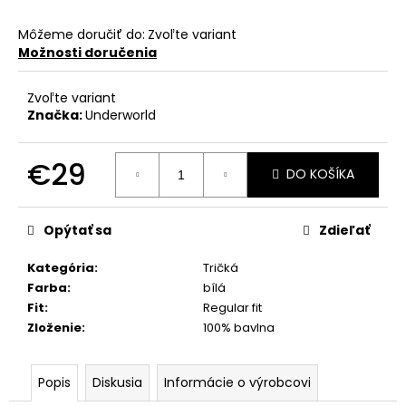
Môžeme doručiť do:
Zvoľte variant
Možnosti doručenia
Zvoľte variant
Značka:
Underworld
€29
DO KOŠÍKA
Jednotková
cena:
Opýtať sa
Zdieľať
Kategória
:
Tričká
Farba
:
bílá
Fit
:
Regular fit
Zloženie
:
100% bavlna
Popis
Diskusia
Informácie o výrobcovi