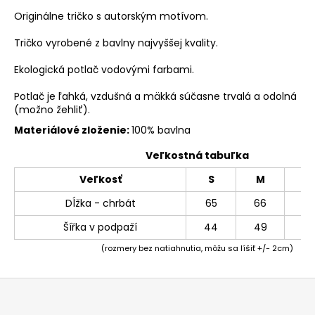
Originálne tričko s autorským motívom.
Tričko vyrobené z bavlny najvyššej kvality.
Ekologická potlač vodovými farbami.
Potlač je ľahká, vzdušná a mäkká súčasne trvalá a odolná
(možno žehliť).
Materiálové zloženie:
100% bavlna
Veľkostná tabuľka
Veľkosť
S
M
L
Dĺžka - chrbát
65
66
69
Šířka v podpaží
44
49
54
(rozmery bez natiahnutia, môžu sa líšiť +/- 2cm)
Z
á