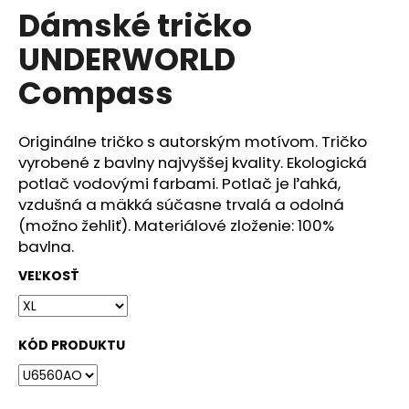
č
Dámské tričko
produktu
a
je
m
UNDERWORLD
0,0
e
z
Compass
5
hviezdičiek.
DÁMSKÉ
TRIČKO
Originálne tričko s autorským motívom. Tričko
UNDERWORLD
vyrobené z bavlny najvyššej kvality. Ekologická
COMPASS
potlač vodovými farbami. Potlač je ľahká,
€29
vzdušná a mäkká súčasne trvalá a odolná
(možno žehliť). Materiálové zloženie: 100%
bavlna.
VEĽKOSŤ
KÓD PRODUKTU