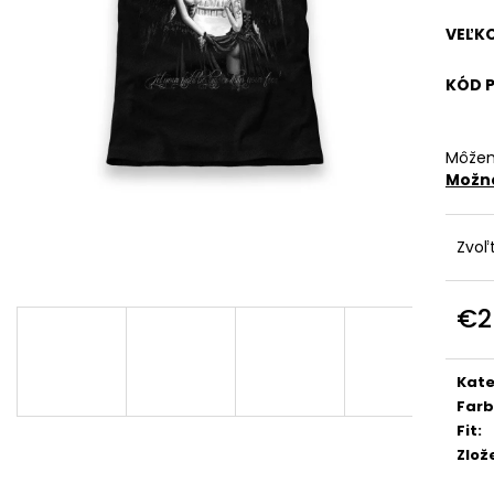
€29
€29
VEĽK
KÓD 
Môžem
Možno
Zvoľ
€2
Jedn
cena
Kate
Far
Fit
:
Zlož