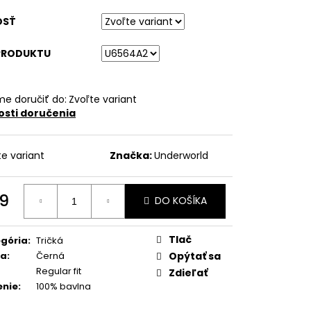
OSŤ
PRODUKTU
e doručiť do:
Zvoľte variant
sti doručenia
te variant
Značka:
Underworld
9
DO KOŠÍKA
otková
:
Tlač
gória
:
Tričká
ba
:
Černá
Opýtať sa
Regular fit
Zdieľať
enie
:
100% bavlna