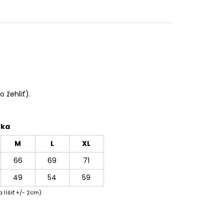
 žehliť).
ľka
M
L
XL
66
69
71
49
54
59
 líšiť +/- 2cm)