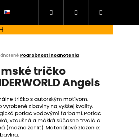
Hľadať
Prihlásenie
Nákupný
CZ
H
košík
erné
dnotené
Podrobnosti hodnotenia
tenie
mské tričko
ktu
DERWORLD Angels
ičiek.
nálne tričko s autorským motívom.
o vyrobené z bavlny najvyššej kvality.
ogická potlač vodovými farbami. Potlač
hká, vzdušná a mäkká súčasne trvalá a
á (možno žehliť). Materiálové zloženie:
 UNDERWORLD FOREST
bavlna.