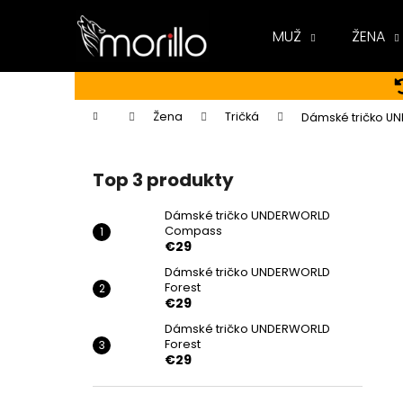
K
Prejsť
na
o
MUŽ
ŽENA
obsah
Späť
Späť
š
do
do
í
k
obchodu
obchodu
Domov
Žena
Tričká
Dámské tričko U
B
o
Top 3 produkty
č
n
Dámské tričko UNDERWORLD
Compass
ý
€29
p
Dámské tričko UNDERWORLD
a
Forest
n
€29
e
Dámské tričko UNDERWORLD
Forest
l
€29
DÁMSKÉ TRIČKO UNDERWORLD