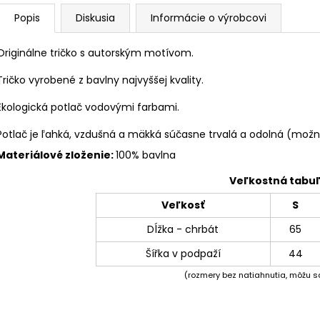
Popis
Diskusia
Informácie o výrobcovi
Originálne tričko s autorským motívom.
Tričko vyrobené z bavlny najvyššej kvality.
Ekologická potlač vodovými farbami.
Potlač je ľahká, vzdušná a mäkká súčasne trvalá a odolná (možno
Materiálové zloženie:
100% bavlna
Veľkostná tabu
Veľkosť
S
Dĺžka - chrbát
65
Šířka v podpaží
44
(rozmery bez natiahnutia, môžu sa