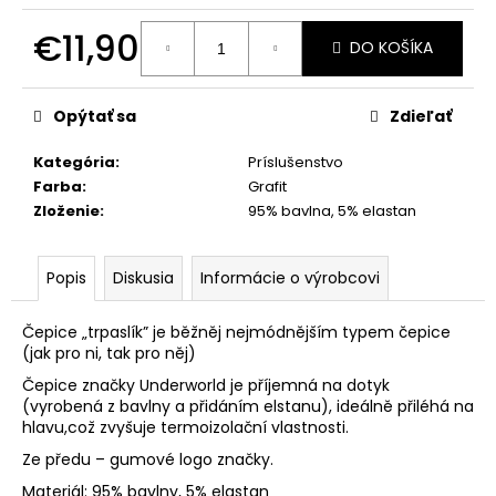
€11,90
DO KOŠÍKA
Jednotková
cena:
Opýtať sa
Zdieľať
Kategória
:
Príslušenstvo
Farba
:
Grafit
Zloženie
:
95% bavlna, 5% elastan
Popis
Diskusia
Informácie o výrobcovi
Čepice „trpaslík” je běžněj nejmódnějším typem čepice
(jak pro ni, tak pro něj)
Čepice značky Underworld je příjemná na dotyk
(vyrobená z bavlny a přidáním elstanu), ideálně přiléhá na
hlavu,což zvyšuje termoizolační vlastnosti.
Ze předu – gumové logo značky.
Materiál: 95% bavlny, 5% elastan