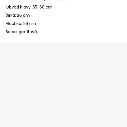
Obvod hlavy: 55-60 cm
Šířka: 26 cm
Hloubka: 29 cm
Barva: grafitová
Z
á
p
ä
t
i
e