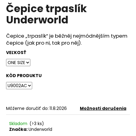
č
Čepice trpaslík
produktu
a
je
m
Underworld
0,0
e
z
5
hviezdičiek.
Čepice „trpaslík” je běžněj nejmódnějším typem
DÁMSKÉ
čepice (jak pro ni, tak pro něj).
TRIČKO
UNDERWORLD
VEĽKOSŤ
COMPASS
€29
KÓD PRODUKTU
Môžeme doručiť do:
11.8.2026
Možnosti doručenia
Skladom
(>3 ks)
Značka:
Underworld